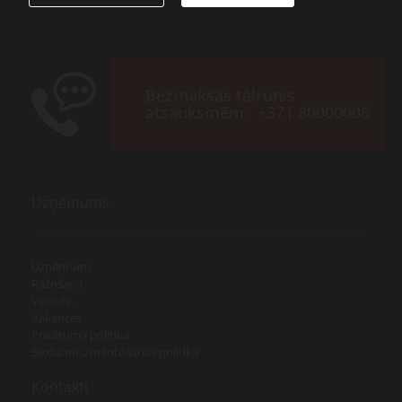
Bezmaksas tālrunis
atsauksmēm:
+371 80000006
Uzņēmums
Uzņēmums
Ražošana
Vēsture
Vakances
Privātuma politika
Sīkdatņu izmantošanas politika
Kontakti