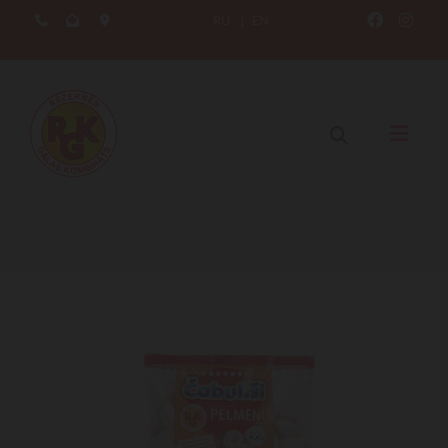
RU
|
EN




