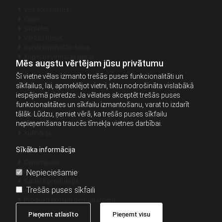
Viss sortiments

Cīsiņi

Sardeles

Vārītās desas

Karsti kūpinātās desas

Kūpināti-vītinātas desas

Mēs augstu vērtējam jūsu privātumu
Šī vietne vēlas izmanto trešās puses funkcionalitāti un
Auksti kūpinātās desas
sīkfailus, lai, apmeklējot vietni, tiktu nodrošināta vislabākā

Sagrieztā produkcija
iespējamā pieredze. Ja vēlaties akceptēt trešās puses

Vistas gaļas produkcija
funkcionalitātes un sīkfailu izmantošanu, varat to izdarīt

Speķis
tālāk. Lūdzu, ņemiet vērā, ka trešās puses sīkfailu

Kūpināta cūkgaļa
nepieņemšana traucēs tīmekļa vietnes darbībai.

Kulinārija

Sīkāka informācija
Cepamgaļas

Konservi
Nepieciešamie

Saldētā produkcija

Trešās puses sīkfaili
Atdzesēta gaļa

Produkti skolām bērnudārziem

Pieņemt atlasīto
Pieņemt visu