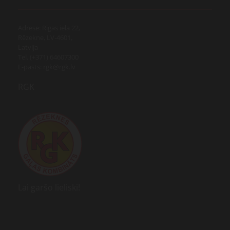
Adrese: Rīgas iela 22,
Rēzekne, LV-4601,
Latvija
Tel. (+371) 64607300
E-pasts: rgk@rgk.lv
RGK
Lai garšo lieliski!