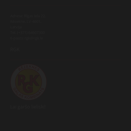
Adrese: Rīgas iela 22,
Rēzekne, LV-4601,
Latvija
Tel. (+371) 64607300
E-pasts: rgk@rgk.lv
RGK
Lai garšo lieliski!