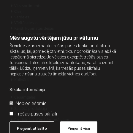
Viss sortiments

Cīsiņi

Sardeles

Vārītās desas

Karsti kūpinātās desas

Kūpināti-vītinātas desas

Mēs augstu vērtējam jūsu privātumu
Šī vietne vēlas izmanto trešās puses funkcionalitāti un
Auksti kūpinātās desas
sīkfailus, lai, apmeklējot vietni, tiktu nodrošināta vislabākā

Sagrieztā produkcija
iespējamā pieredze. Ja vēlaties akceptēt trešās puses

Vistas gaļas produkcija
funkcionalitātes un sīkfailu izmantošanu, varat to izdarīt

Speķis
tālāk. Lūdzu, ņemiet vērā, ka trešās puses sīkfailu

Kūpināta cūkgaļa
nepieņemšana traucēs tīmekļa vietnes darbībai.

Kulinārija

Sīkāka informācija
Cepamgaļas

Konservi
Nepieciešamie

Saldētā produkcija

Trešās puses sīkfaili
Atdzesēta gaļa

Produkti skolām bērnudārziem

Pieņemt atlasīto
Pieņemt visu