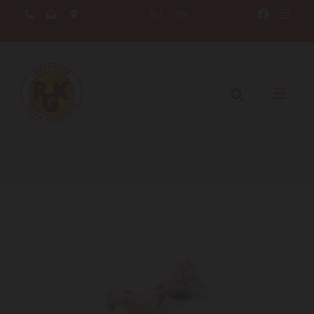
RU
|
EN




