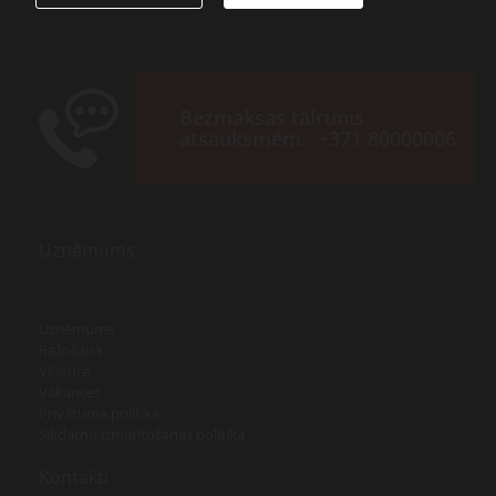
Bezmaksas tālrunis
atsauksmēm:
+371 80000006
Uzņēmums
Uzņēmums
Ražošana
Vēsture
Vakances
Privātuma politika
Sīkdatņu izmantošanas politika
Kontakti