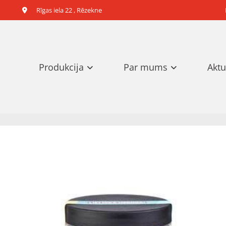
Rīgas iela 22 , Rēzekne

Produkcija
Par mums
Aktu