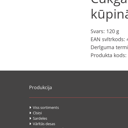
kūpinā
Svars: 120 g
EAN svītrkods:
Derīguma termi
Produkta kods:
Produkcija
Viss sortiments

Cīsiņi

Sardeles

Vārītās desas
