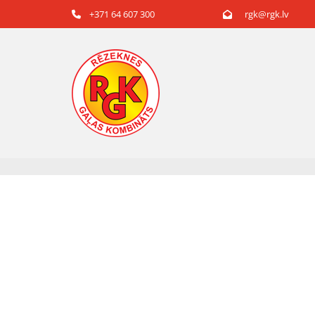
+371 64 607 300
rgk@rgk.lv

