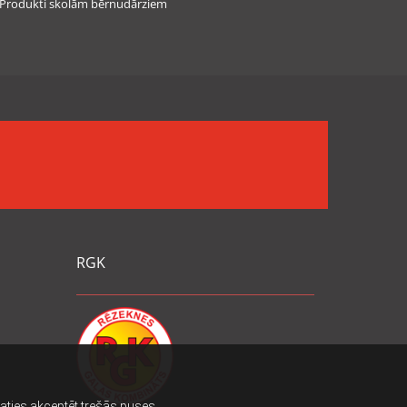
rodukti skolām bērnudārziem
RGK
ēlaties akceptēt trešās puses