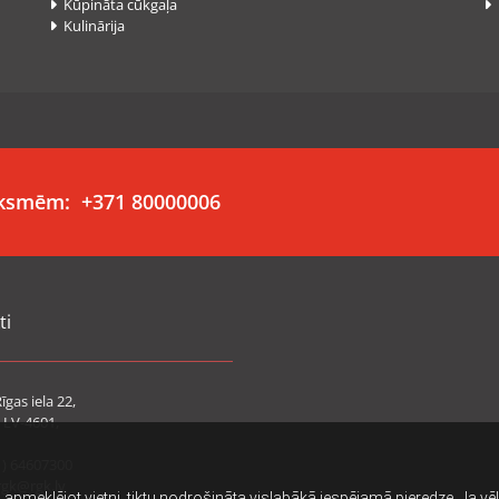
Kūpināta cūkgaļa
P


Kulinārija

auksmēm:
+371 80000006
ti
īgas iela 22,
 LV-4601,
1) 64607300
rgk@rgk.lv
i, apmeklējot vietni, tiktu nodrošināta vislabākā iespējamā pieredze. Ja v