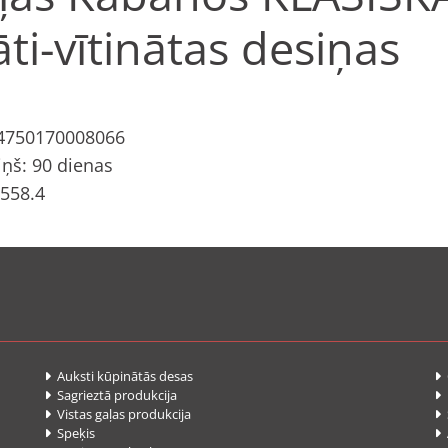
ti-vītinātas desiņas
 4750170008066
ņš: 90 dienas
 558.4
Auksti kūpinātās desas


Sagrieztā produkcija


Vistas gaļas produkcija
S


Speķis
A

