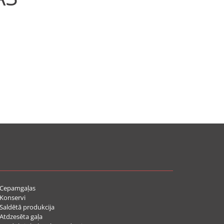
Cepamgaļas
Konservi
aldētā produkcija
tdzesēta gaļa