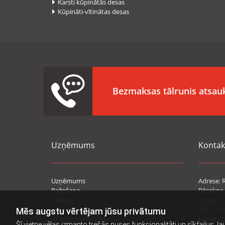
Karsti kūpinātās desas

Kūpināti-vītinātas desas

Bezmaksas tālrunis ats
Uzņēmums
Kontak
Uzņēmums
Adrese: R
Ražošana
Rēzekne,
Vēsture
Latvija
Vakances
Tel. (+37
Mēs augstu vērtējam jūsu privātumu
Privātuma politika
E-pasts: 
Šī vietne vēlas izmanto trešās puses funkcionalitāti un sīkfailus, la