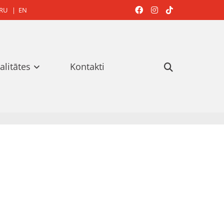
RU
|
EN



alitātes
Kontakti