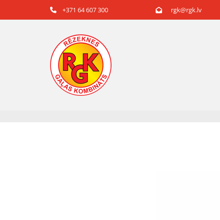
+371 64 607 300
rgk@rgk.lv

