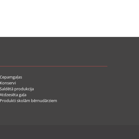
Cepamgaļas
Konservi
aldētā produkcija
tdzesēta gaļa
rodukti skolām bērnudārziem