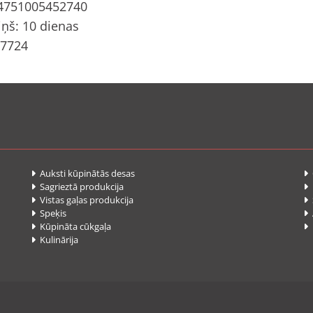
 4751005452740
ņš: 10 dienas
 7724
Auksti kūpinātās desas


Sagrieztā produkcija


Vistas gaļas produkcija
S


Speķis
A


Kūpināta cūkgaļa
P


Kulinārija
