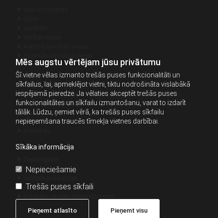
Viss sortiments

Cīsiņi

Sardeles

Vārītās desas

Karsti kūpinātās desas

Kūpināti-vītinātas desas

Mēs augstu vērtējam jūsu privātumu
Šī vietne vēlas izmanto trešās puses funkcionalitāti un
Auksti kūpinātās desas
sīkfailus, lai, apmeklējot vietni, tiktu nodrošināta vislabākā

Sagrieztā produkcija
iespējamā pieredze. Ja vēlaties akceptēt trešās puses

Vistas gaļas produkcija
funkcionalitātes un sīkfailu izmantošanu, varat to izdarīt

Speķis
tālāk. Lūdzu, ņemiet vērā, ka trešās puses sīkfailu

Kūpināta cūkgaļa
nepieņemšana traucēs tīmekļa vietnes darbībai.

Kulinārija

Sīkāka informācija
Cepamgaļas

Konservi
Nepieciešamie

Saldētā produkcija

Trešās puses sīkfaili
Atdzesēta gaļa

Produkti skolām bērnudārziem

Pieņemt atlasīto
Pieņemt visu