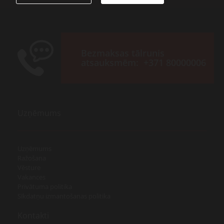
Bezmaksas tālrunis
atsauksmēm:
+371 80000006
Uzņēmums
Uzņēmums
Ražošana
Vēsture
Vakances
Privātuma politika
Sīkdatņu izmantošanas politika
Kontakti