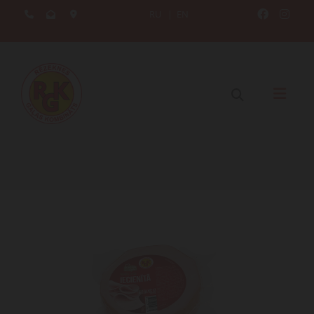
RU
|
EN




