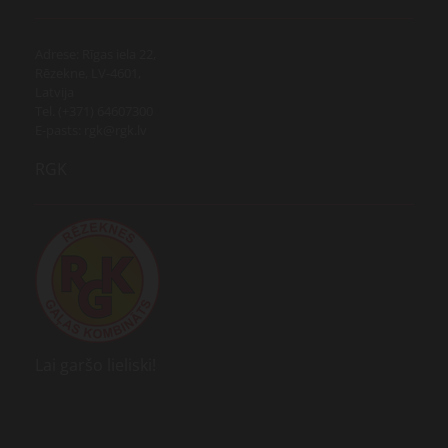
Adrese: Rīgas iela 22,
Rēzekne, LV-4601,
Latvija
Tel. (+371) 64607300
E-pasts: rgk@rgk.lv
RGK
Lai garšo lieliski!