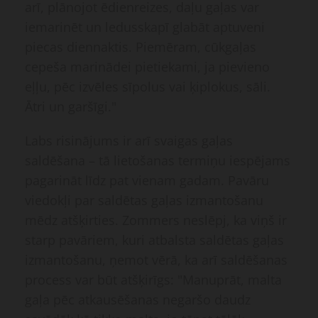
arī, plānojot ēdienreizes, daļu gaļas var
iemarinēt un ledusskapī glabāt aptuveni
piecas diennaktis. Piemēram, cūkgaļas
cepeša marinādei pietiekami, ja pievieno
eļļu, pēc izvēles sīpolus vai ķiplokus, sāli.
Ātri un garšīgi."
Labs risinājums ir arī svaigas gaļas
saldēšana – tā lietošanas termiņu iespējams
pagarināt līdz pat vienam gadam. Pavāru
viedokļi par saldētas gaļas izmantošanu
mēdz atšķirties. Zommers neslēpj, ka viņš ir
starp pavāriem, kuri atbalsta saldētas gaļas
izmantošanu, ņemot vērā, ka arī saldēšanas
process var būt atšķirīgs: "Manuprāt, malta
gaļa pēc atkausēšanas negaršo daudz