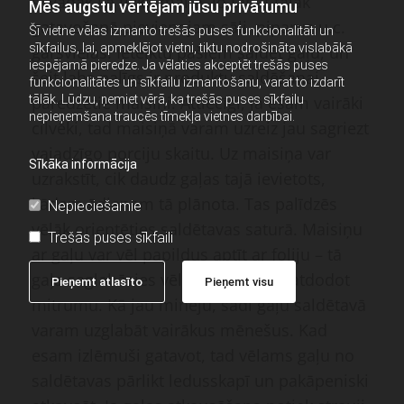
savādāk kā tikko malta, jo tāpat tālāk
Mēs augstu vērtējam jūsu privātumu
gatavošanā pievienojam sāli, piparus u.c.
Šī vietne vēlas izmanto trešās puses funkcionalitāti un
sīkfailus, lai, apmeklējot vietni, tiktu nodrošināta vislabākā
garšvielas. Ieteiktu pašiem saldēt gaļu, un
iespējamā pieredze. Ja vēlaties akceptēt trešās puses
šeit labs palīgs ir produktu saldēšanai
funkcionalitātes un sīkfailu izmantošanu, varat to izdarīt
tālāk. Lūdzu, ņemiet vērā, ka trešās puses sīkfailu
paredzētie maisiņi. Attiecīgi, ja esam vairāki
nepieņemšana traucēs tīmekļa vietnes darbībai.
cilvēki, tad maisiņā varam uzreiz jau sagriezt
vajadzīgo porciju skaitu. Uz maisiņa var
Sīkāka informācija
uzrakstīt, cik daudz gaļas tajā ievietots,
kādam ēdienam tā plānota. Tas palīdzēs
Nepieciešamie
vēlāk orientēties saldētavas saturā. Maisiņu
Trešās puses sīkfaili
ar gaļu var vēl papildus aptīt ar foliju – tā
gaļa saglabāsies vēl labāk, lieki neatdodot
Pieņemt atlasīto
Pieņemt visu
mitrumu. Kā jau minēju, šādi gaļu saldētavā
varam uzglabāt vairākus mēnešus. Kad
esam izlēmuši gatavot, tad vēlams gaļu no
saldētavas pārlikt ledusskapī un pakāpeniski