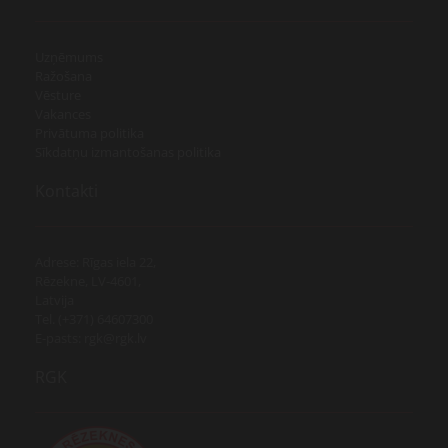
Uzņēmums
Ražošana
Vēsture
Vakances
Privātuma politika
Sīkdatņu izmantošanas politika
Kontakti
Adrese: Rīgas iela 22,
Rēzekne, LV-4601,
Latvija
Tel. (+371) 64607300
E-pasts: rgk@rgk.lv
RGK