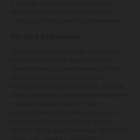
ir populāri doties dažādos pārgājienos,
atpūsties pie dabas, un arī šeit lielisks
risinājums ir līdzi paņemt gaļas konservus.
Pareiza plānošana
Dodoties uz pārtikas veikalu, lai iegādātos
produktus nedēļai vai ilgākam laikam,
iepriekš vēlams izplānot ēdienkarti. Tā būs
iespēja nodrošināt sabalansētu un
kvalitatīvu pārtiku ilgākam laikam. Pirmajās
dienās pēc veikala apmeklējuma ieplānojiet
ēdienkartē dažādus ēdienus, kuru
pagatavošanā nepieciešama svaiga gaļa,
nākamajās dienās savukārt var plānot
dažādus vārītās gaļas produktus, saldētu un
žāvētu gaļu, savukārt neparedzētos