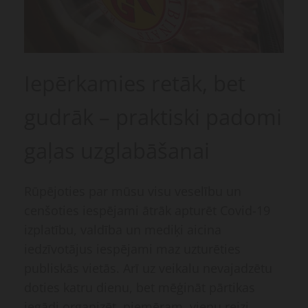
Iepērkamies retāk, bet
gudrāk – praktiski padomi
gaļas uzglabāšanai
Rūpējoties par mūsu visu veselību un
cenšoties iespējami ātrāk apturēt Covid-19
izplatību, valdība un mediķi aicina
iedzīvotājus iespējami maz uzturēties
publiskās vietās. Arī uz veikalu nevajadzētu
doties katru dienu, bet mēģināt pārtikas
iegādi organizēt, piemēram, vienu reizi