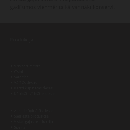
gadījumos vienmēr talkā var nākt konservi.
Produkcija
Viss sortiments

Cīsiņi

Sardeles

Vārītās desas

Karsti kūpinātās desas

Kūpināti-vītinātas desas

Auksti kūpinātās desas

Sagrieztā produkcija

Vistas gaļas produkcija

Speķis
