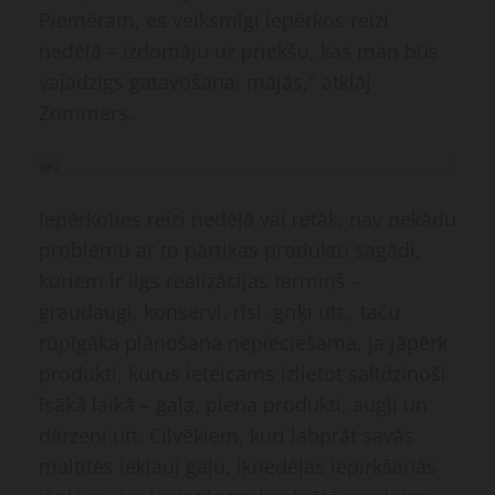
Piemēram, es veiksmīgi iepērkos reizi
nedēļā – izdomāju uz priekšu, kas man būs
vajadzīgs gatavošanai mājās," atklāj
Zommers.
Iepērkoties reizi nedēļā vai retāk, nav nekādu
problēmu ar to pārtikas produktu sagādi,
kuriem ir ilgs realizācijas termiņš –
graudaugi, konservi, rīsi, griķi utt., taču
rūpīgāka plānošana nepieciešama, ja jāpērk
produkti, kurus ieteicams izlietot salīdzinoši
īsākā laikā – gaļa, piena produkti, augļi un
dārzeņi utt. Cilvēkiem, kuri labprāt savās
maltītēs iekļauj gaļu, iknedēļas iepirkšanās