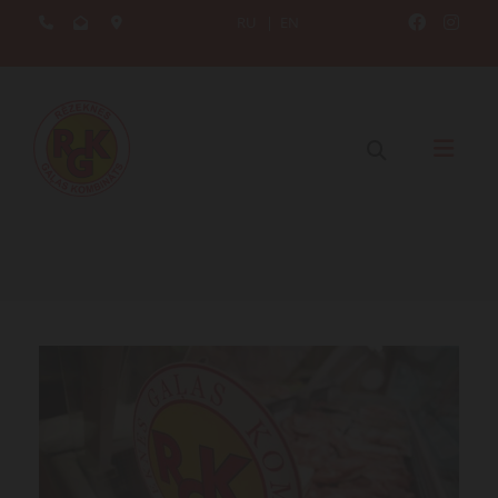
RU
|
EN




