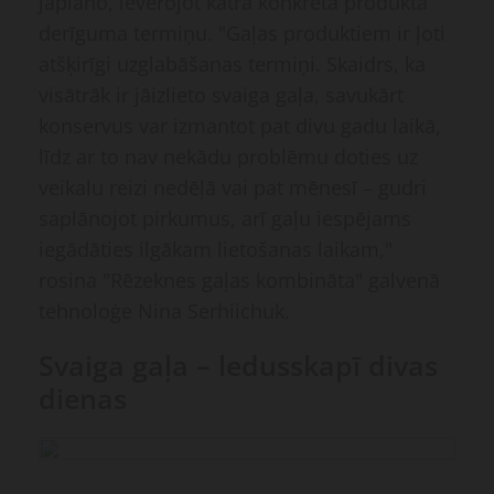
jāplāno, ievērojot katra konkrētā produkta
derīguma termiņu. "Gaļas produktiem ir ļoti
atšķirīgi uzglabāšanas termiņi. Skaidrs, ka
visātrāk ir jāizlieto svaiga gaļa, savukārt
konservus var izmantot pat divu gadu laikā,
līdz ar to nav nekādu problēmu doties uz
veikalu reizi nedēļā vai pat mēnesī – gudri
saplānojot pirkumus, arī gaļu iespējams
iegādāties ilgākam lietošanas laikam,"
rosina "Rēzeknes gaļas kombināta" galvenā
tehnoloģe Nina Serhiichuk.
Svaiga gaļa – ledusskapī divas
dienas