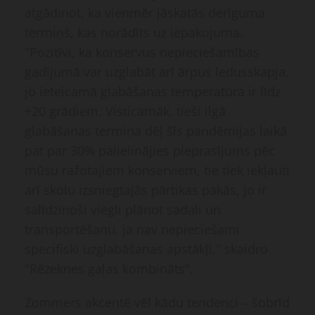
atgādinot, ka vienmēr jāskatās derīguma
termiņš, kas norādīts uz iepakojuma.
"Pozitīvi, ka konservus nepieciešamības
gadījumā var uzglabāt arī ārpus ledusskapja,
jo ieteicamā glabāšanas temperatūra ir līdz
+20 grādiem. Visticamāk, tieši ilgā
glabāšanas termiņa dēļ šīs pandēmijas laikā
pat par 30% palielinājies pieprasījums pēc
mūsu ražotajiem konserviem, tie tiek iekļauti
arī skolu izsniegtajās pārtikas pakās, jo ir
salīdzinoši viegli plānot sadali un
transportēšanu, ja nav nepieciešami
specifiski uzglabāšanas apstākļi," skaidro
"Rēzeknes gaļas kombināts".
Zommers akcentē vēl kādu tendenci – šobrīd