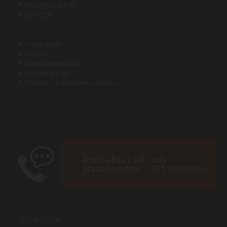
Kūpināta cūkgaļa

Kulinārija

Cepamgaļas

Konservi

Saldētā produkcija

Atdzesēta gaļa

Produkti skolām bērnudārziem

Bezmaksas tālrunis
atsauksmēm:
+371 80000006
Uzņēmums