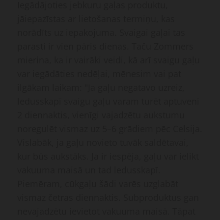
Iegādājoties jebkuru gaļas produktu,
jāiepazīstas ar lietošanas termiņu, kas
norādīts uz iepakojuma. Svaigai gaļai tas
parasti ir vien pāris dienas. Taču Zommers
mierina, ka ir vairāki veidi, kā arī svaigu gaļu
var iegādāties nedēļai, mēnesim vai pat
ilgākam laikam: "Ja gaļu negatavo uzreiz,
ledusskapī svaigu gaļu varam turēt aptuveni
2 diennaktis, vienīgi vajadzētu aukstumu
noregulēt vismaz uz 5–6 grādiem pēc Celsija.
Vislabāk, ja gaļu novieto tuvāk saldētavai,
kur būs aukstāks. Ja ir iespēja, gaļu var ielikt
vakuuma maisā un tad ledusskapī.
Piemēram, cūkgaļu šādi varēs uzglabāt
vismaz četras diennaktis. Subproduktus gan
nevajadzētu ievietot vakuuma maisā. Tāpat