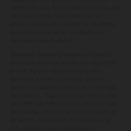
nedēļā vai retāk. Bet kā plānot pirkumus, lai,
iepērkoties retāk, nodrošinātu sev un
ģimenei sabalansētu maltīti? Kā iegādāties
gaļas produktus, lai tie nesabojātos un
nezaudētu savu kvalitāti?
Raimonds Zommers, restorāna "Entresol"
šefpavārs, novērojis, ka līdz šim sabiedrība,
jo īpaši Rīgā un lielajās pilsētās, bija
pieradusi, ka jebkurā brīdī var aiziet uz
veikalu, lai iegādātos tieši to, ko konkrētajā
brīdī kārojas. "Tagad tiekam aicināti mazāk
apmeklēt sabiedriskas vietas, no katra paša
gan atkarīgs, cik lielā mērā to ievērojam un
kā ikdienā iepērkamies. Pareizāk būtu, ja
mēs pārtikas iegādi vairāk plānotu.