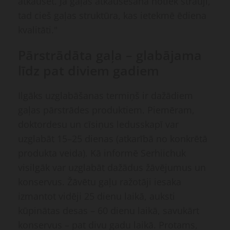
atkausēt. Ja gaļas atkausēšana notiek strauji,
tad cieš gaļas struktūra, kas ietekmē ēdiena
kvalitāti."
Pārstrādāta gaļa – glabājama
līdz pat diviem gadiem
Ilgāks uzglabāšanas termiņš ir dažādiem
gaļas pārstrādes produktiem. Piemēram,
doktordesu un cīsiņus ledusskapī var
uzglabāt 15–25 dienas (atkarībā no konkrētā
produkta veida). Kā informē Serhiichuk
visilgāk var uzglabāt dažādus žāvējumus un
konservus. Žāvētu gaļu ražotāji iesaka
izmantot vidēji 25 dienu laikā, auksti
kūpinātas desas – 60 dienu laikā, savukārt
konservus – pat divu gadu laikā. Protams,