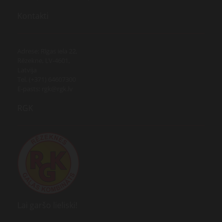
Kontakti
Adrese: Rīgas iela 22,
Rēzekne, LV-4601,
Latvija
Tel. (+371) 64607300
E-pasts: rgk@rgk.lv
RGK
Lai garšo lieliski!