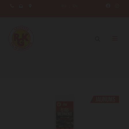
RU
|
EN




