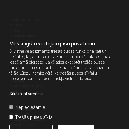
Viss sortiments

Cīsiņi

Sardeles

Vārītās desas

Karsti kūpinātās desas

Mēs augstu vērtējam jūsu privātumu
Kūpināti-vītinātas desas

Šī vietne vēlas izmanto trešās puses funkcionalitāti un
sīkfailus, lai, apmeklējot vietni, tiktu nodrošināta vislabākā
iespējamā pieredze. Ja vēlaties akceptēt trešās puses
Auksti kūpinātās desas

funkcionalitātes un sīkfailu izmantošanu, varat to izdarīt
Sagrieztā produkcija

tālāk. Lūdzu, ņemiet vērā, ka trešās puses sīkfailu
Vistas gaļas produkcija

nepieņemšana traucēs tīmekļa vietnes darbībai.
Speķis

Kūpināta cūkgaļa

Kulinārija

Sīkāka informācija
Nepieciešamie
Cepamgaļas

Konservi

Trešās puses sīkfaili
Saldētā produkcija

Atdzesēta gaļa
