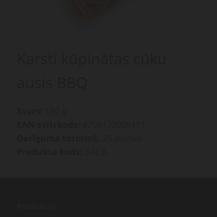
Karsti kūpinātas cūku
ausis BBQ
Svars:
150 g
EAN svītrkods:
4750170009391
Derīguma termiņš:
35 dienas
Produkta kods:
342.6
Produkcija