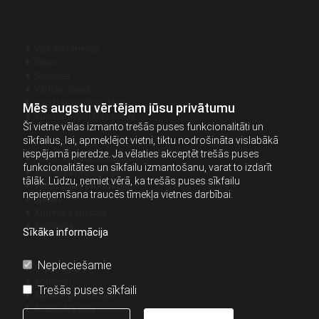
Viss sortiments

Cīsiņi

Sardeles

Vārītās desas

Karsti kūpinātās desas

Mēs augstu vērtējam jūsu privātumu
Kūpināti-vītinātas desas

Šī vietne vēlas izmanto trešās puses funkcionalitāti un
sīkfailus, lai, apmeklējot vietni, tiktu nodrošināta vislabākā
iespējamā pieredze. Ja vēlaties akceptēt trešās puses
Auksti kūpinātās desas

funkcionalitātes un sīkfailu izmantošanu, varat to izdarīt
Sagrieztā produkcija

tālāk. Lūdzu, ņemiet vērā, ka trešās puses sīkfailu
Vistas gaļas produkcija

nepieņemšana traucēs tīmekļa vietnes darbībai.
Speķis

Kūpināta cūkgaļa

Kulinārija

Sīkāka informācija
Nepieciešamie
Cepamgaļas

Konservi

Trešās puses sīkfaili
Saldētā produkcija

Atdzesēta gaļa
