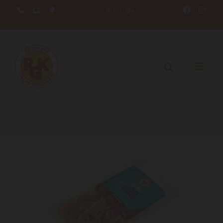
RU
|
EN




