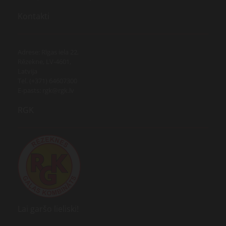
Kontakti
Adrese: Rīgas iela 22,
Rēzekne, LV-4601,
Latvija
Tel. (+371) 64607300
E-pasts: rgk@rgk.lv
RGK
Lai garšo lieliski!