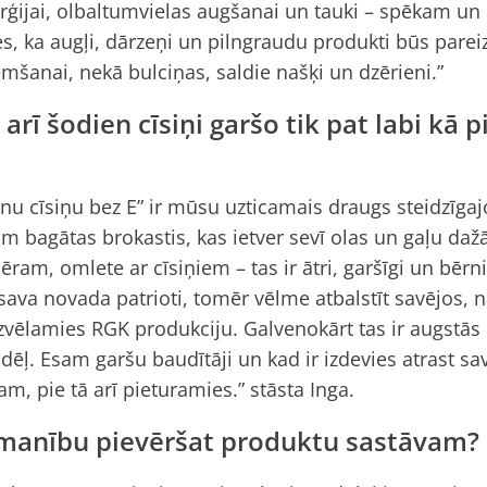
erģijai, olbaltumvielas augšanai un tauki – spēkam un i
es, ka augļi, dārzeņi un pilngraudu produkti būs parei
mšanai, nekā bulciņas, saldie našķi un dzērieni.”
rī šodien cīsiņi garšo tik pat labi kā p
rnu cīsiņu bez E” ir mūsu uzticamais draugs steidzīgaj
ām bagātas brokastis, kas ietver sevī olas un gaļu daž
ēram, omlete ar cīsiņiem – tas ir ātri, garšīgi un bērni
ava novada patrioti, tomēr vēlme atbalstīt savējos, n
izvēlamies RGK produkciju. Galvenokārt tas ir augstās 
 dēļ. Esam garšu baudītāji un kad ir izdevies atrast sa
, pie tā arī pieturamies.” stāsta Inga.
uzmanību pievēršat produktu sastāvam?