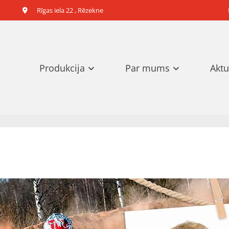
Rīgas iela 22 , Rēzekne

Produkcija
Par mums
Aktu