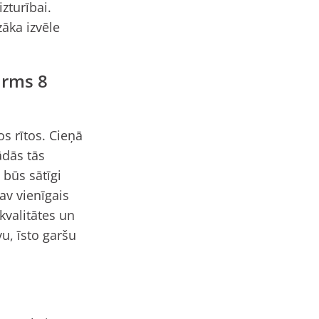
zturībai.
zāka izvēle
irms 8
os rītos. Cieņā
ādās tās
 būs sātīgi
av vienīgais
kvalitātes un
vu, īsto garšu