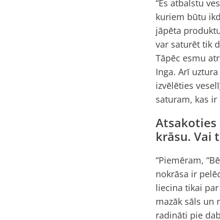
“Es atbalstu ves
kuriem būtu ikd
jāpēta produktu
var saturēt tik
Tāpēc esmu atra
Inga. Arī uztura
izvēlēties vesel
saturam, kas ir
Atsakoties 
krāsu. Vai
“Piemēram, “Bēr
nokrāsa ir pelēc
liecina tikai pa
mazāk sāls un n
radināti pie da