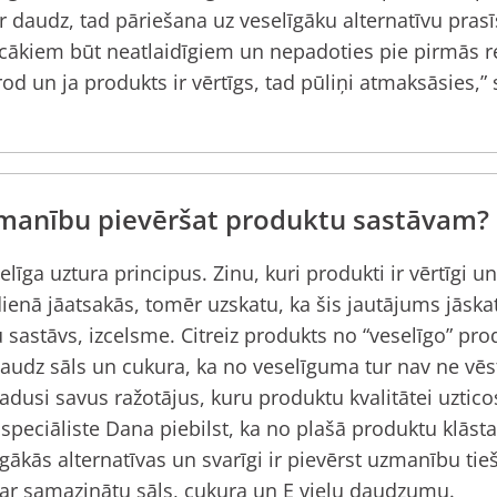
ir daudz, tad pāriešana uz veselīgāku alternatīvu prasī
cākiem būt neatlaidīgiem un nepadoties pie pirmās re
rod un ja produkts ir vērtīgs, tad pūliņi atmaksāsies,”
uzmanību pievēršat produktu sastāvam?
elīga uztura principus. Zinu, kuri produkti ir vērtīgi u
ienā jāatsakās, tomēr uzskatu, ka šis jautājums jāskat
 sastāvs, izcelsme. Citreiz produkts no “veselīgo” pro
 daudz sāls un cukura, ka no veselīguma tur nav ne vēs
dusi savus ražotājus, kuru produktu kvalitātei uztic
 speciāliste Dana piebilst, ka no plašā produktu klāsta 
īgākās alternatīvas un svarīgi ir pievērst uzmanību tie
 ar samazinātu sāls, cukura un E vielu daudzumu.