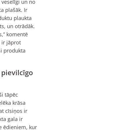
n veselīgi un no
a plašāk. Ir
duktu plaukta
ts, un otrādāk.
os,” komentē
ir jāprot
ši produkta
pievilcīgo
ši tāpēc
elēka krāsa
t cīsiņos ir
ta gala ir
e ēdieniem, kur