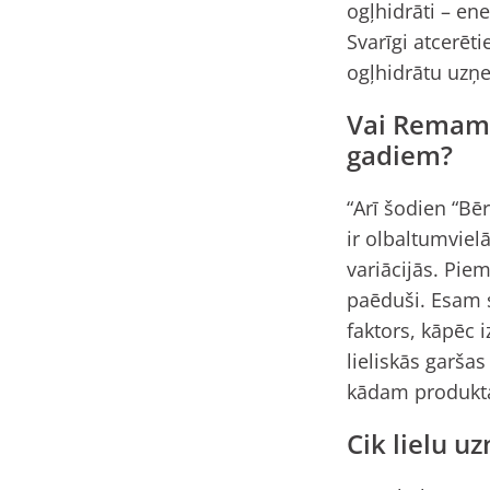
ogļhidrāti – en
Svarīgi atcerēti
ogļhidrātu uzņe
Vai Remam a
gadiem?
“Arī šodien “Bē
ir olbaltumviel
variācijās. Piem
paēduši. Esam s
faktors, kāpēc 
lieliskās garšas
kādam produktam
Cik lielu 