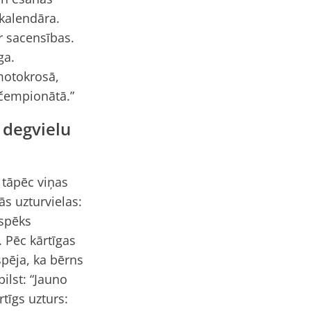
kalendāra.
ir sacensības.
ga.
motokrosā,
 čempionātā.”
 degvielu
 tāpēc viņas
s uzturvielas:
 spēks
. Pēc kārtīgas
spēja, ka bērns
ilst: “Jauno
tīgs uzturs: