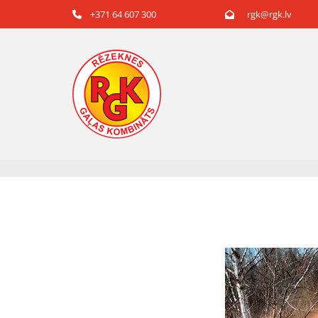
+371 64 607 300
rgk@rgk.lv

