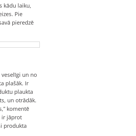
s kādu laiku,
izes. Pie
 savā pieredzē
n veselīgi un no
a plašāk. Ir
duktu plaukta
ts, un otrādāk.
os,” komentē
ir jāprot
ši produkta