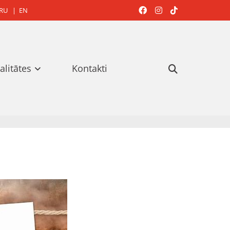
RU
|
EN



alitātes
Kontakti