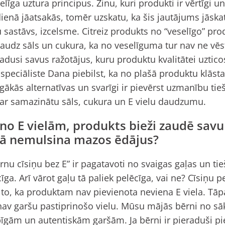
elīga uztura principus. Zinu, kuri produkti ir vērtīgi u
ienā jāatsakās, tomēr uzskatu, ka šis jautājums jāskat
 sastāvs, izcelsme. Citreiz produkts no “veselīgo” pro
 daudz sāls un cukura, ka no veselīguma tur nav ne vēs
dusi savus ražotājus, kuru produktu kvalitātei uztic
 speciāliste Dana piebilst, ka no plašā produktu klāsta 
īgākās alternatīvas un svarīgi ir pievērst uzmanību tie
 ar samazinātu sāls, cukura un E vielu daudzumu.
no E vielām, produkts bieži zaudē savu 
 tā nemulsina mazos ēdājus?
nu cīsiņu bez E” ir pagatavoti no svaigas gaļas un tie
īga. Arī vārot gaļu tā paliek pelēcīga, vai ne? Cīsiņu p
r to, ka produktam nav pievienota neviena E viela. Tāpa
av garšu pastiprinošo vielu. Mūsu mājās bērni no sāk
bīgām un autentiskām garšām. Ja bērni ir pieraduši pi