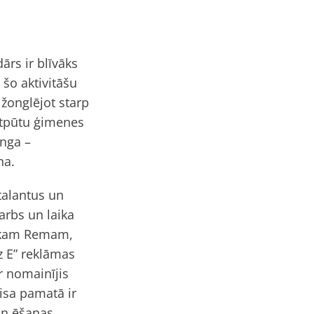
ārs ir blīvāks
šo aktivitāšu
žonglējot starp
atpūtu ģimenes
Inga –
na.
 talantus un
arbs un laika
ikam Remam,
z E” reklāmas
r nomainījis
isa pamatā ir
un ēšanas