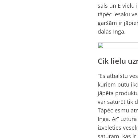
sāls un E vielu 
tāpēc iesaku ve
garšām ir jāpie
dalās Inga.
Cik lielu 
“Es atbalstu ves
kuriem būtu ikd
jāpēta produktu
var saturēt tik
Tāpēc esmu atra
Inga. Arī uztura
izvēlēties vesel
saturam, kas ir