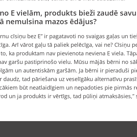
no E vielām, produkts bieži zaudē savu 
 tā nemulsina mazos ēdājus?
nu cīsiņu bez E” ir pagatavoti no svaigas gaļas un tie
īga. Arī vārot gaļu tā paliek pelēcīga, vai ne? Cīsiņu p
r to, ka produktam nav pievienota neviena E viela. Tāpa
av garšu pastiprinošo vielu. Mūsu mājās bērni no sāk
bīgām un autentiskām garšām. Ja bērni ir pieraduši pi
ir daudz, tad pāriešana uz veselīgāku alternatīvu prasī
cākiem būt neatlaidīgiem un nepadoties pie pirmās re
rod un ja produkts ir vērtīgs, tad pūliņi atmaksāsies,”