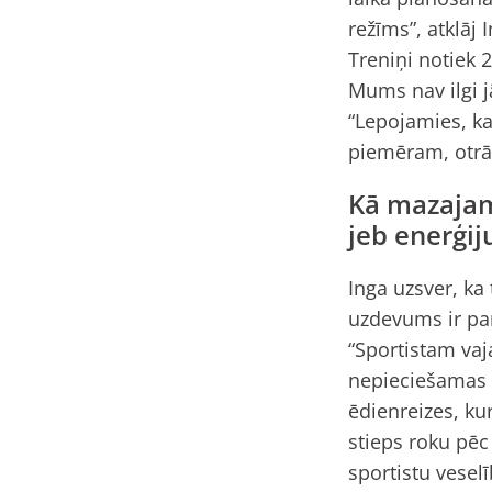
režīms”, atklāj
Treniņi notiek 2
Mums nav ilgi j
“Lepojamies, k
piemēram, otrā 
Kā mazajam
jeb enerģij
Inga uzsver, ka
uzdevums ir par
“Sportistam vaj
nepieciešamas o
ēdienreizes, kur
stieps roku pēc
sportistu vesel