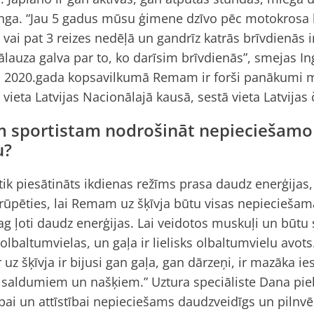
 Inga. “Jau 5 gadus mūsu ģimene dzīvo pēc motokrosa 
 vai pat 3 reizes nedēļā un gandrīz katrās brīvdienās 
ālauza galva par to, ko darīsim brīvdienās”, smejas In
a 2020.gada kopsavilkumā Remam ir forši panākumi 
vieta Latvijas Nacionālajā kausā, sestā vieta Latvijas
 sportistam nodrošināt nepieciešamo
u?
 tik piesātināts ikdienas režīms prasa daudz enerģijas,
ūpēties, lai Remam uz šķīvja būtu visas nepieciešamā
ag ļoti daudz enerģijas. Lai veidotos muskuļi un būtu
lbaltumvielas, un gaļa ir lielisks olbaltumvielu avots
 uz šķīvja ir bijusi gan gaļa, gan dārzeņi, ir mazāka ie
 saldumiem un našķiem.” Uztura speciāliste Dana pieb
ībai un attīstībai nepieciešams daudzveidīgs un pilnvēr