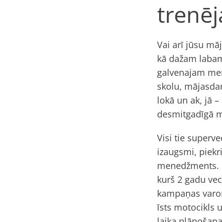
trenēj
Vai arī jūsu māj
kā dažam labam 
galvenajam mene
skolu, mājasda
lokā un ak, jā 
desmitgadīgā m
Visi tie superv
izaugsmi, piekr
menedžments. 
kurš 2 gadu ve
kampaņas varoni
īsts motocikls 
laika plānošana