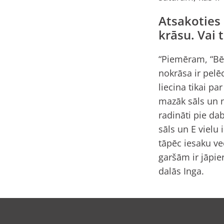
Atsakoties 
krāsu. Vai
“Piemēram, “Bēr
nokrāsa ir pelēc
liecina tikai pa
mazāk sāls un n
radināti pie da
sāls un E vielu 
tāpēc iesaku ve
garšām ir jāpie
dalās Inga.