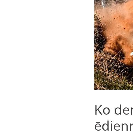
Ko der
ēdienr