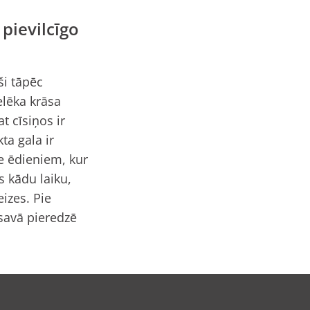
pievilcīgo
ši tāpēc
elēka krāsa
t cīsiņos ir
ta gala ir
e ēdieniem, kur
s kādu laiku,
izes. Pie
 savā pieredzē