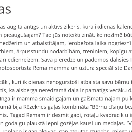
as
ās aug talantīgs un aktīvs ziķeris, kura ikdienas kalend
pieaugušajam? Tad jūs noteikti zināt, ko nozīmē būt 
džerim un atbalstītājam, ierobežota laika nogrieznī 
rbiem, ārpusstundu nodarbībām, treniņiem, kopīgu 
– arī ēdienreizēm. Savā pieredzē un padomos dalīsies 
otosportista Rema mamma un uztura speciāliste Da
ecāki, kuri ik dienas nenogurstoši atbalsta savu bērnu
itīs, ka aisberga neredzamā daļa ir pamatīgs vecāku d
Inga ir mamma smaidīgajam un gaišmatainajam pu
cumā bija Rēzeknes gaļas kombināta “Bērnu cīsiņu be
s. Tagad Remam ir desmit gadi, rotaļu kvadraciklu i
un godalgu plauktā lepni gozējas kausi un medaļas. “V
. Jāplāno ir gan aktīvās, gan atpūtas stundas, miega 