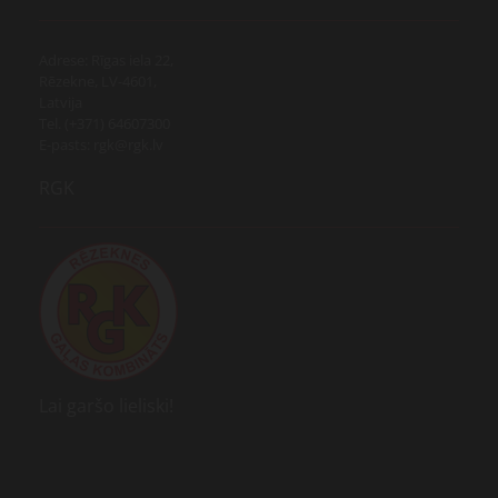
Adrese: Rīgas iela 22,
Rēzekne, LV-4601,
Latvija
Tel. (+371) 64607300
E-pasts: rgk@rgk.lv
RGK
Lai garšo lieliski!