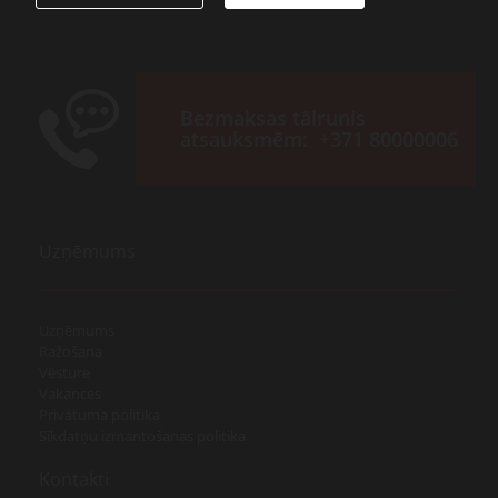
Bezmaksas tālrunis
atsauksmēm:
+371 80000006
Uzņēmums
Uzņēmums
Ražošana
Vēsture
Vakances
Privātuma politika
Sīkdatņu izmantošanas politika
Kontakti