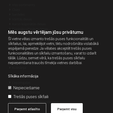
Viss sortiments

Cīsiņi

Sardeles

Vārītās desas

Karsti kūpinātās desas

Kūpināti-vītinātas desas

Mēs augstu vērtējam jūsu privātumu
Šī vietne vēlas izmanto trešās puses funkcionalitāti un
Auksti kūpinātās desas
sīkfailus, lai, apmeklējot vietni, tiktu nodrošināta vislabākā

Sagrieztā produkcija
iespējamā pieredze. Ja vēlaties akceptēt trešās puses

Vistas gaļas produkcija
funkcionalitātes un sīkfailu izmantošanu, varat to izdarīt

Speķis
tālāk. Lūdzu, ņemiet vērā, ka trešās puses sīkfailu

Kūpināta cūkgaļa
nepieņemšana traucēs tīmekļa vietnes darbībai.

Kulinārija

Sīkāka informācija
Cepamgaļas

Konservi
Nepieciešamie

Saldētā produkcija

Trešās puses sīkfaili
Atdzesēta gaļa

Produkti skolām bērnudārziem

Pieņemt atlasīto
Pieņemt visu