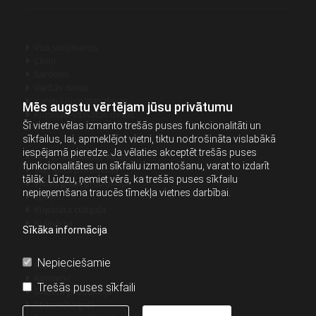
Viss sortiments

Cīsiņi

Sardeles

Vārītās desas

Karsti kūpinātās desas

Mēs augstu vērtējam jūsu privātumu
Kūpināti-vītinātas desas

Šī vietne vēlas izmanto trešās puses funkcionalitāti un
sīkfailus, lai, apmeklējot vietni, tiktu nodrošināta vislabākā
iespējamā pieredze. Ja vēlaties akceptēt trešās puses
Auksti kūpinātās desas

funkcionalitātes un sīkfailu izmantošanu, varat to izdarīt
Sagrieztā produkcija

tālāk. Lūdzu, ņemiet vērā, ka trešās puses sīkfailu
Vistas gaļas produkcija

nepieņemšana traucēs tīmekļa vietnes darbībai.
Speķis

Kūpināta cūkgaļa

Kulinārija

Sīkāka informācija
Nepieciešamie
Cepamgaļas

Konservi

Trešās puses sīkfaili
Saldētā produkcija

Atdzesēta gaļa
