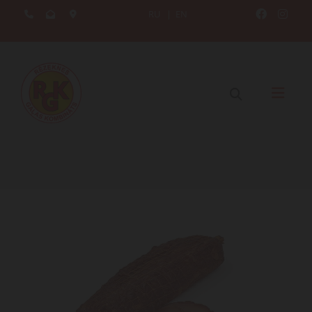
RU
|
EN




