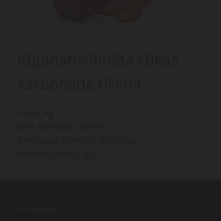
Kūpināti-vītināta cūkas
karbonāde tīkliņā
Svars: kg
EAN svītrkods: 884412
Derīguma tērmiņš: 30 dienas
Produkta kods: 301
Produkcija