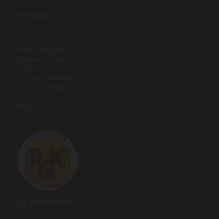
Kontakti
Adrese: Rīgas iela 22,
Rēzekne, LV-4601,
Latvija
Tel. (+371) 64607300
E-pasts: rgk@rgk.lv
RGK
Lai garšo lieliski!