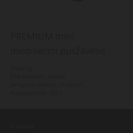
PREMIUM mini
mednieciņi pusžāvētie
Svars: kg
EAN svītrkods: 884506
Derīguma tērmiņš: 25 dienas
Produkta kods: 229.1
Produkcija