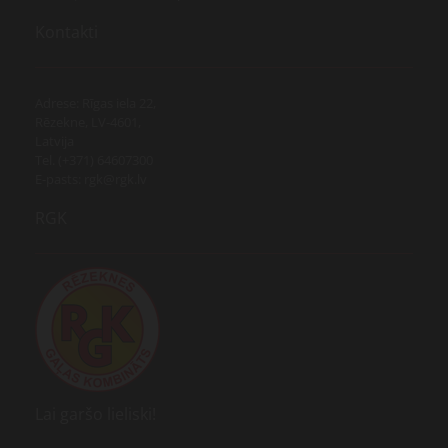
Kontakti
Adrese: Rīgas iela 22,
Rēzekne, LV-4601,
Latvija
Tel. (+371) 64607300
E-pasts: rgk@rgk.lv
RGK
Lai garšo lieliski!