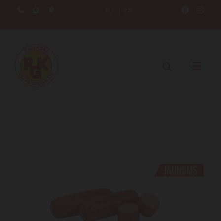
RU
|
EN




