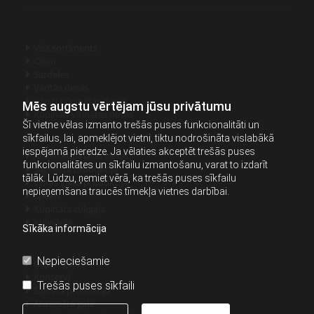
Viss sortiments

Cīsiņi

Sardeles

Vārītās desas

Karsti kūpinātās desas

Mēs augstu vērtējam jūsu privātumu
Kūpināti-vītinātas desas

Šī vietne vēlas izmanto trešās puses funkcionalitāti un
sīkfailus, lai, apmeklējot vietni, tiktu nodrošināta vislabākā
iespējamā pieredze. Ja vēlaties akceptēt trešās puses
Auksti kūpinātās desas

funkcionalitātes un sīkfailu izmantošanu, varat to izdarīt
Sagrieztā produkcija

tālāk. Lūdzu, ņemiet vērā, ka trešās puses sīkfailu
Vistas gaļas produkcija

nepieņemšana traucēs tīmekļa vietnes darbībai.
Speķis

Kūpināta cūkgaļa

Kulinārija

Sīkāka informācija
Nepieciešamie
Cepamgaļas

Konservi

Trešās puses sīkfaili
Saldētā produkcija

Atdzesēta gaļa
