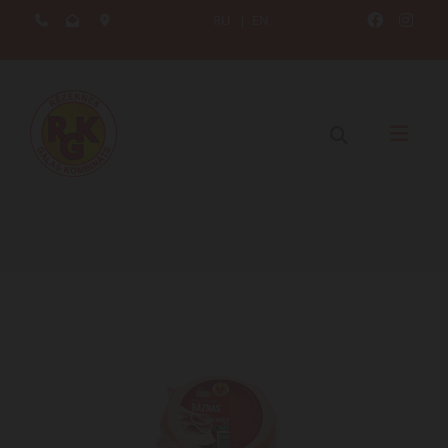
RU
|
EN




