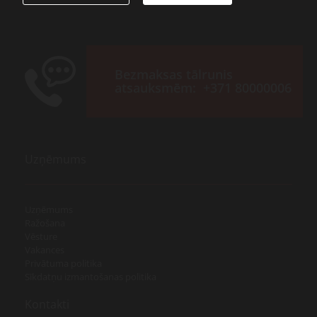
Bezmaksas tālrunis
atsauksmēm:
+371 80000006
Uzņēmums
Uzņēmums
Ražošana
Vēsture
Vakances
Privātuma politika
Sīkdatņu izmantošanas politika
Kontakti