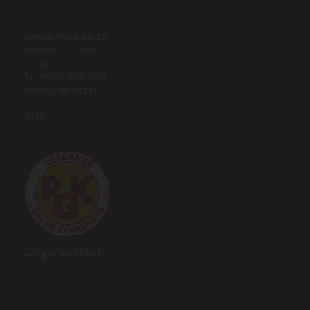
Adrese: Rīgas iela 22,
Rēzekne, LV-4601,
Latvija
Tel. (+371) 64607300
E-pasts: rgk@rgk.lv
RGK
Lai garšo lieliski!