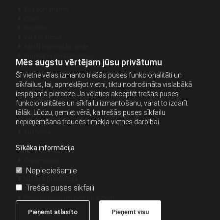
Viss sortiments

Cīsiņi

Sardeles

Vārītās desas

Karsti kūpinātās desas

Kūpināti-vītinātas desas

Mēs augstu vērtējam jūsu privātumu
Šī vietne vēlas izmanto trešās puses funkcionalitāti un
Auksti kūpinātās desas
sīkfailus, lai, apmeklējot vietni, tiktu nodrošināta vislabākā

Sagrieztā produkcija
iespējamā pieredze. Ja vēlaties akceptēt trešās puses

Vistas gaļas produkcija
funkcionalitātes un sīkfailu izmantošanu, varat to izdarīt

Speķis
tālāk. Lūdzu, ņemiet vērā, ka trešās puses sīkfailu

Kūpināta cūkgaļa
nepieņemšana traucēs tīmekļa vietnes darbībai.

Kulinārija

Sīkāka informācija
Cepamgaļas

Konservi
Nepieciešamie

Saldētā produkcija

Trešās puses sīkfaili
Atdzesēta gaļa

Produkti skolām bērnudārziem

Pieņemt atlasīto
Pieņemt visu