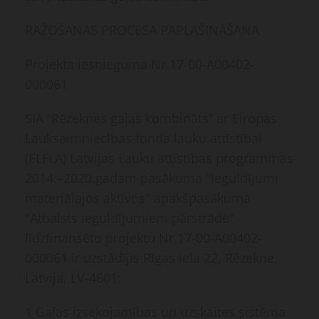
RAŽOŠANAS PROCESA PAPLAŠINĀŠANA
Projekta iesnieguma Nr.17-00-A00402-
000061
SIA “Rēzeknes gaļas kombināts” ar Eiropas
Lauksaimniecības fonda lauku attīstībai
(ELFLA) Latvijas Lauku attīstības programmas
2014.–2020.gadam pasākuma "Ieguldījumi
materiālajos aktīvos" apakšpasākuma
"Atbalsts ieguldījumiem pārstrādē"
līdzfinansēto projektu Nr.17-00-A00402-
000061 ir uzstādījis Rīgas iela 22, Rēzekne,
Latvija, LV-4601:
1 Gaļas izsekojamības un uzskaites sistēma