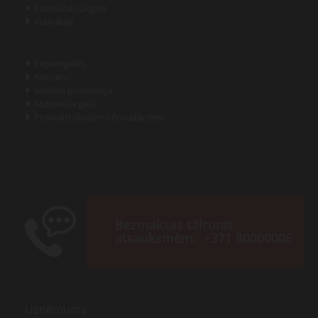
Kūpināta cūkgaļa

Kulinārija

Cepamgaļas

Konservi

Saldētā produkcija

Atdzesēta gaļa

Produkti skolām bērnudārziem

Bezmaksas tālrunis
atsauksmēm:
+371 80000006
Uzņēmums