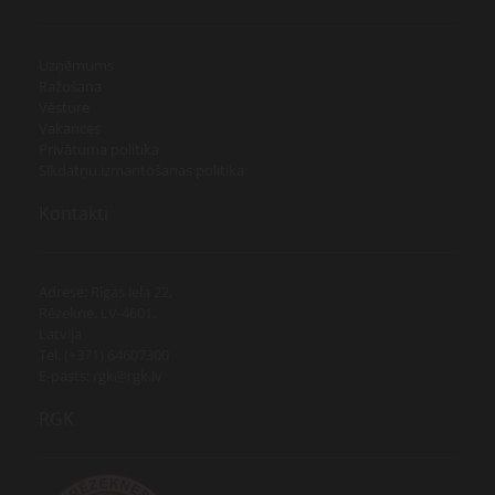
Uzņēmums
Ražošana
Vēsture
Vakances
Privātuma politika
Sīkdatņu izmantošanas politika
Kontakti
Adrese: Rīgas iela 22,
Rēzekne, LV-4601,
Latvija
Tel. (+371) 64607300
E-pasts: rgk@rgk.lv
RGK