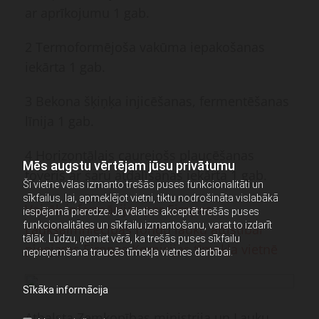
ar aprīkojumu 1 gab.
2 Termoformējoša vakūma iepakošanas
iekārta 1 gab.
3 Bekona šķiņķa injicēšanas, fermentēšanas
līnija 1 gab.
4 Horizontālais caurejošs plaucēšanas
Mēs augstu vērtējam jūsu privātumu
toveris ar saru atdalīšanas iekārta 1 gab.
Šī vietne vēlas izmanto trešās puses funkcionalitāti un
sīkfailus, lai, apmeklējot vietni, tiktu nodrošināta vislabākā
Vairāk informācijas par Eiropas
iespējamā pieredze. Ja vēlaties akceptēt trešās puses
funkcionalitātes un sīkfailu izmantošanu, varat to izdarīt
Lauksaimniecības fondu lauku attīstībai
tālāk. Lūdzu, ņemiet vērā, ka trešās puses sīkfailu
pieejams Eiropas Komisijas tīmekļa vietnē
nepieņemšana traucēs tīmekļa vietnes darbībai.
Sīkāka informācija
Atbalsta Zemkopības ministrija un Lauku