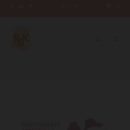
RU
|
EN




