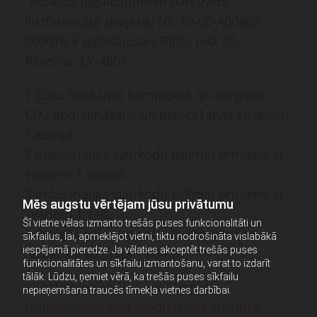
"Atbalsts ieguldījumiem pārstrādē"
līdzfinansēto projektu Nr. 19-00-A00402-
000076 ir iegādājusies Rīgas iela 22,
Rēzekne, LV-4601:
1 Cūku kaušanas komplekss ar integrētu
CO2 apdullināšans un plaucēšanas sistēmu
1 kompl.
2 Industriālais svītrkodu uzlīmju printeris ar
svariem 1 kompl.
3 Industriālais svītrkodu uzlīmju printeris ar
Mēs augstu vērtējam jūsu privātumu
svariem 1 gab.
Šī vietne vēlas izmanto trešās puses funkcionalitāti un
4 Svaigās gaļas un gatavās produkcijas
sīkfailus, lai, apmeklējot vietni, tiktu nodrošināta vislabākā
iespējamā pieredze. Ja vēlaties akceptēt trešās puses
iepakošanas līnija 1 kompl.
funkcionalitātes un sīkfailu izmantošanu, varat to izdarīt
tālāk. Lūdzu, ņemiet vērā, ka trešās puses sīkfailu
Vairāk informācijas par Eiropas
nepieņemšana traucēs tīmekļa vietnes darbībai.
Lauksaimniecības fondu lauku attīstībai