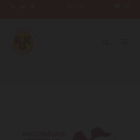
RU
|
EN




