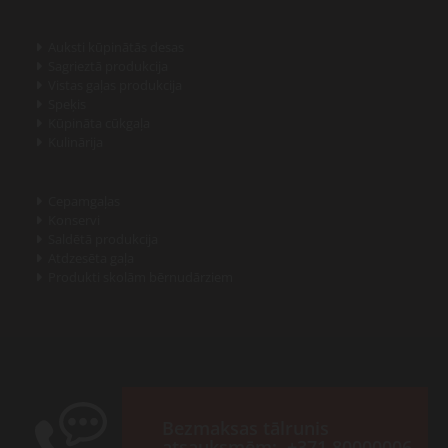
Auksti kūpinātās desas

Sagrieztā produkcija

Vistas gaļas produkcija

Speķis

Kūpināta cūkgaļa

Kulinārija

Cepamgaļas

Konservi

Saldētā produkcija

Atdzesēta gaļa

Produkti skolām bērnudārziem

Bezmaksas tālrunis
atsauksmēm:
+371 80000006