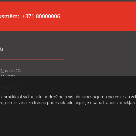
auksmēm:
+371 80000006
ti
īgas iela 22,
 LV-4601,
1) 64607300
rgk@rgk.lv
i, apmeklējot vietni, tiktu nodrošināta vislabākā iespējamā pieredze. Ja v
dzu, ņemiet vērā, ka trešās puses sīkfailu nepieņemšana traucēs tīmekļa v