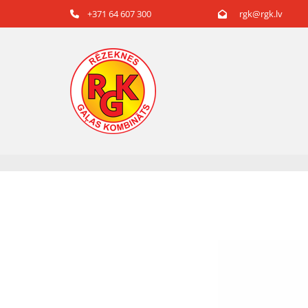
+371 64 607 300
rgk@rgk.lv

