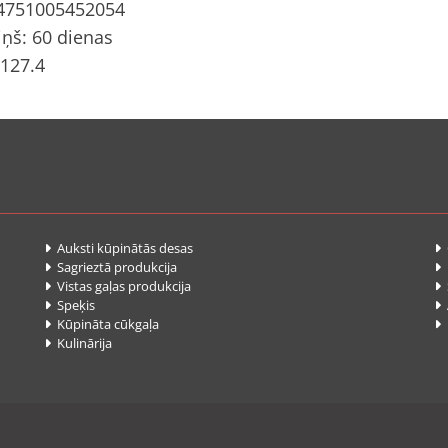
 4751005452054
ņš: 60 dienas
 127.4
Auksti kūpinātās desas


Sagrieztā produkcija


Vistas gaļas produkcija
S


Speķis
A


Kūpināta cūkgaļa
P


Kulinārija
