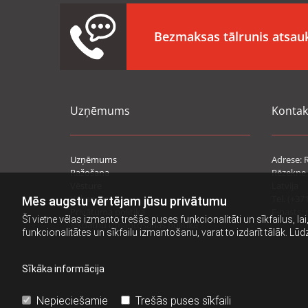
Bezmaksas tālrunis ats
Uzņēmums
Kontak
Uzņēmums
Adrese: R
Ražošana
Rēzekne,
Vēsture
Latvija
Vakances
Tel. (+37
Mēs augstu vērtējam jūsu privātumu
Privātuma politika
E-pasts: 
Šī vietne vēlas izmanto trešās puses funkcionalitāti un sīkfailus, la
Sīkdatņu izmantošanas politika
funkcionalitātes un sīkfailu izmantošanu, varat to izdarīt tālāk. Lū
Sīkāka informācija
Nepieciešamie
Trešās puses sīkfaili