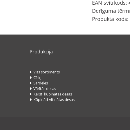
EAN svītrkods:
Derīguma tērmi
Produkta kods:
Produkcija
Viss sortiments

Cīsiņi

Sardeles

Vārītās desas

Karsti kūpinātās desas

Kūpināti-vītinātas desas
