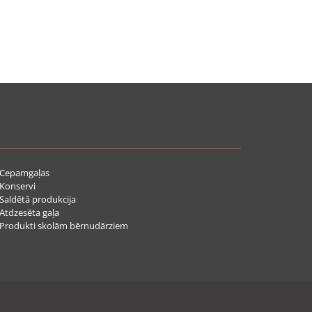
Cepamgaļas
Konservi
aldētā produkcija
tdzesēta gaļa
rodukti skolām bērnudārziem