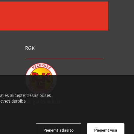
RGK
ēlaties akceptēt trešās puses
Lai garšo lieliski!
ietnes darbībai.
Pieņemt atlasīto
Pieņemt visu