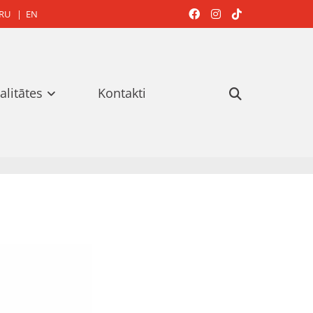
RU
|
EN



alitātes
Kontakti