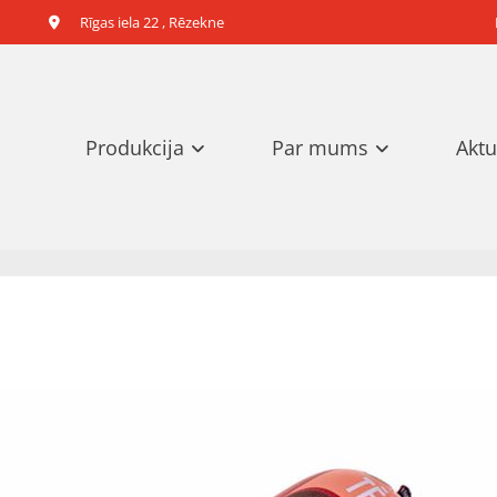
Rīgas iela 22 , Rēzekne

Produkcija
Par mums
Aktu