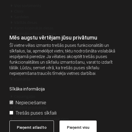
Viss sortiments

Cīsiņi

Sardeles

Vārītās desas

Karsti kūpinātās desas

Kūpināti-vītinātas desas

Mēs augstu vērtējam jūsu privātumu
Šī vietne vēlas izmanto trešās puses funkcionalitāti un
Auksti kūpinātās desas
sīkfailus, lai, apmeklējot vietni, tiktu nodrošināta vislabākā

Sagrieztā produkcija
iespējamā pieredze. Ja vēlaties akceptēt trešās puses

Vistas gaļas produkcija
funkcionalitātes un sīkfailu izmantošanu, varat to izdarīt

Speķis
tālāk. Lūdzu, ņemiet vērā, ka trešās puses sīkfailu

Kūpināta cūkgaļa
nepieņemšana traucēs tīmekļa vietnes darbībai.

Kulinārija

Sīkāka informācija
Cepamgaļas

Konservi
Nepieciešamie

Saldētā produkcija

Trešās puses sīkfaili
Atdzesēta gaļa

Produkti skolām bērnudārziem

Pieņemt atlasīto
Pieņemt visu