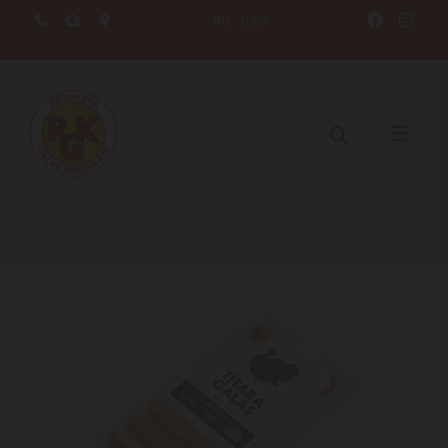
RU
|
EN




