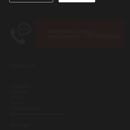
Bezmaksas tālrunis
atsauksmēm:
+371 80000006
Uzņēmums
Uzņēmums
Ražošana
Vēsture
Vakances
Privātuma politika
Sīkdatņu izmantošanas politika
Kontakti