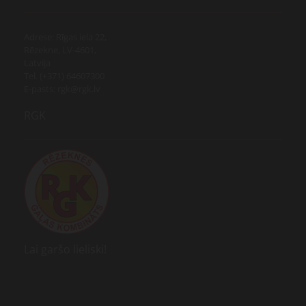
Adrese: Rīgas iela 22,
Rēzekne, LV-4601,
Latvija
Tel. (+371) 64607300
E-pasts: rgk@rgk.lv
RGK
Lai garšo lieliski!