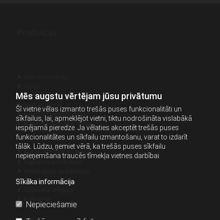
Produkcija
Viss sortiments

Cīsiņi

Sardeles
Mēs augstu vērtējam jūsu privātumu

Vārītās desas

Šī vietne vēlas izmanto trešās puses funkcionalitāti un
Karsti kūpinātās desas

sīkfailus, lai, apmeklējot vietni, tiktu nodrošināta vislabākā
Kūpināti-vītinātas desas

iespējamā pieredze. Ja vēlaties akceptēt trešās puses
funkcionalitātes un sīkfailu izmantošanu, varat to izdarīt
tālāk. Lūdzu, ņemiet vērā, ka trešās puses sīkfailu
Auksti kūpinātās desas

nepieņemšana traucēs tīmekļa vietnes darbībai.
Sagrieztā produkcija

Vistas gaļas produkcija

Speķis

Sīkāka informācija
Kūpināta cūkgaļa

Kulinārija

Nepieciešamie