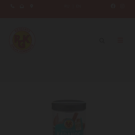
RU
|
EN




