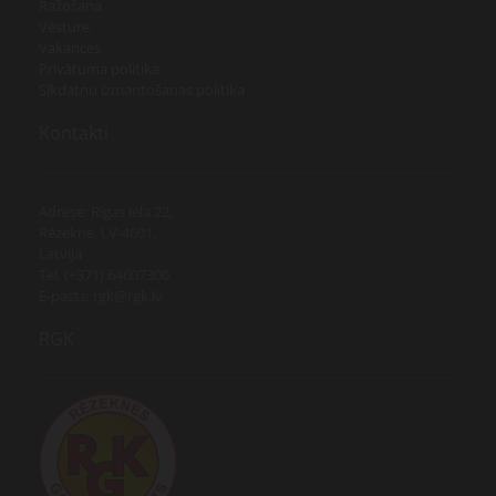
Ražošana
Vēsture
Vakances
Privātuma politika
Sīkdatņu izmantošanas politika
Kontakti
Adrese: Rīgas iela 22,
Rēzekne, LV-4601,
Latvija
Tel. (+371) 64607300
E-pasts: rgk@rgk.lv
RGK