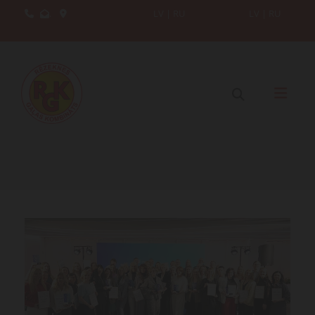
.
LV
|
RU
LV
|
RU


