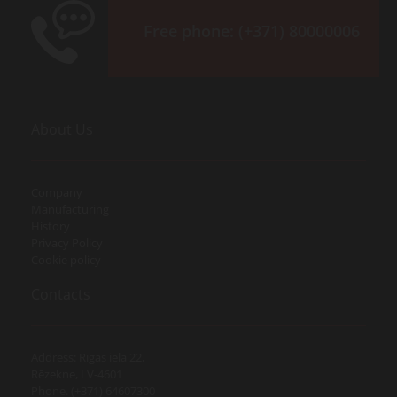
Free phone:
(+371) 80000006
About Us
Company
Manufacturing
History
Privacy Policy
Cookie policy
Contacts
Address: Rīgas iela 22,
Rēzekne, LV-4601
Phone. (+371) 64607300