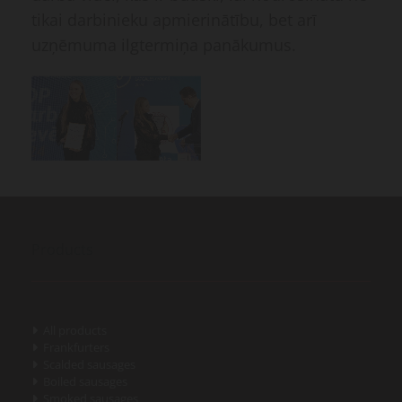
tikai darbinieku apmierinātību, bet arī
uzņēmuma ilgtermiņa panākumus.
Products
All products

Frankfurters

Scalded sausages

Boiled sausages

Smoked sausages
