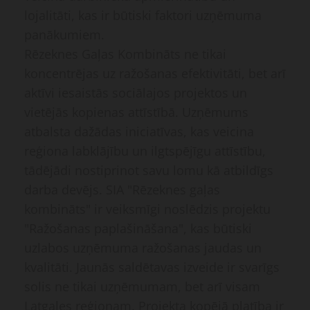
lojalitāti, kas ir būtiski faktori uzņēmuma
panākumiem.
Rēzeknes Gaļas Kombināts ne tikai
koncentrējas uz ražošanas efektivitāti, bet arī
aktīvi iesaistās sociālajos projektos un
vietējās kopienas attīstībā. Uzņēmums
atbalsta dažādas iniciatīvas, kas veicina
reģiona labklājību un ilgtspējīgu attīstību,
tādējādi nostiprinot savu lomu kā atbildīgs
darba devējs. SIA "Rēzeknes gaļas
kombināts" ir veiksmīgi noslēdzis projektu
"Ražošanas paplašināšana", kas būtiski
uzlabos uzņēmuma ražošanas jaudas un
kvalitāti. Jaunās saldētavas izveide ir svarīgs
solis ne tikai uzņēmumam, bet arī visam
Latgales reģionam. Projekta kopējā platība ir