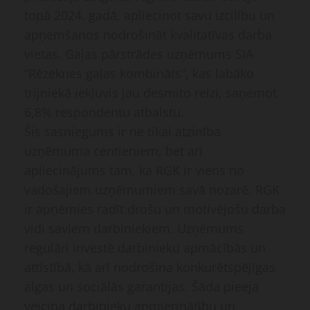
topā 2024. gadā, apliecinot savu izcilību un
apņemšanos nodrošināt kvalitatīvas darba
vietas. Gaļas pārstrādes uzņēmums SIA
“Rēzeknes gaļas kombināts”, kas labāko
trijniekā iekļuvis jau desmito reizi, saņemot
6,8% respondentu atbalstu.
Šis sasniegums ir ne tikai atzinība
uzņēmuma centieniem, bet arī
apliecinājums tam, ka RGK ir viens no
vadošajiem uzņēmumiem savā nozarē. RGK
ir apņēmies radīt drošu un motivējošu darba
vidi saviem darbiniekiem. Uzņēmums
regulāri investē darbinieku apmācībās un
attīstībā, kā arī nodrošina konkurētspējīgas
algas un sociālās garantijas. Šāda pieeja
veicina darbinieku apmierinātību un