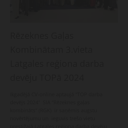
Rēzeknes Gaļas
Kombinātam 3.vieta
Latgales reģiona darba
devēju TOPā 2024
Ikgadējā CV-online aptaujā “TOP darba
devējs 2024” SIA “Rēzeknes gaļas
kombināts” (RGK) ir saņēmis augstu
novērtējumu un ieguvis trešo vietu
prestižajā Latgales reģiona darba devēju