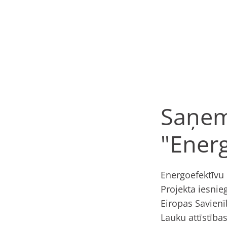
Saņemt
"Energ
Energoefektīvu 
Projekta iesni
Eiropas Savienī
Lauku attīstīb