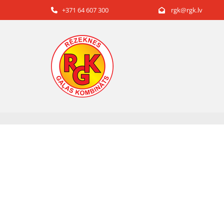
+371 64 607 300
rgk@rgk.lv

