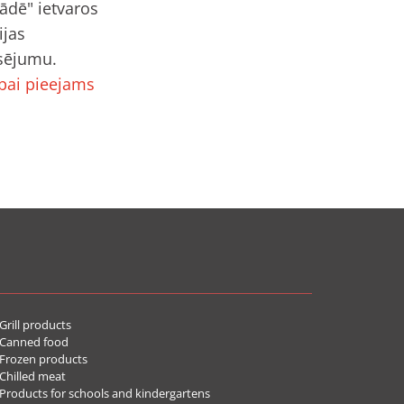
ādē" ietvaros
ijas
nsējumu.
ībai pieejams
rill products
Canned food
rozen products
hilled meat
roducts for schools and kindergartens