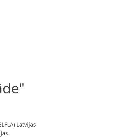
āde"
LFLA) Latvijas
jas