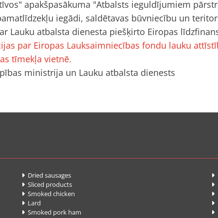
tīvos" apakšpasākuma "Atbalsts ieguldījumiem pārstr
amatlīdzekļu iegādi, saldētavas būvniecību un teritor
ar Lauku atbalsta dienesta piešķirto Eiropas līdzfina
ijas par Eiropas Lauksaimniecības fondu lauku attīst
as tīmekļa vietnē.
ības ministrija un Lauku atbalsta dienests
Dried sausages
G


Sliced products


Smoked chicken
F


Lard
C


Smoked pork ham
P

