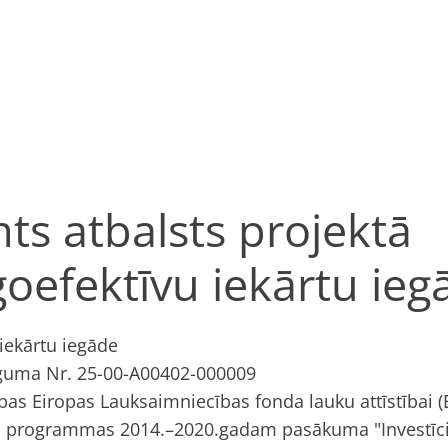
s atbalsts projektā
oefektīvu iekārtu ieg
iekārtu iegāde
eguma Nr. 25-00-A00402-000009
bas Eiropas Lauksaimniecības fonda lauku attīstībai (E
as programmas 2014.–2020.gadam pasākuma "Investīci