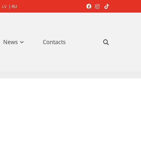
LV
|
RU



News
Contacts