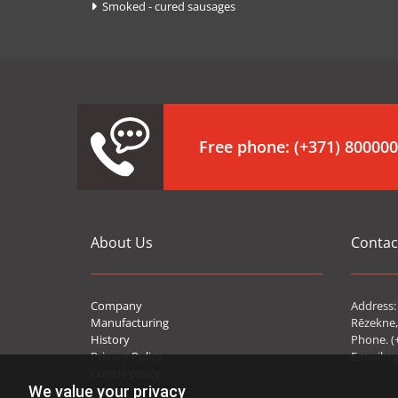
Smoked - cured sausages

Free phone:
(+371) 80000
About Us
Contac
Company
Address: 
Manufacturing
Rēzekne,
History
Phone. (
Privacy Policy
E-mail:
r
Cookie policy
We value your privacy