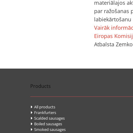
materiālajos ak
par ražošanas p
labiekārtošanu 
Vairāk informāc
Eiropas Komisij
Atbalsta Zemkop
Products
All products

Frankfurters

Scalded sausages

Boiled sausages

Smoked sausages
