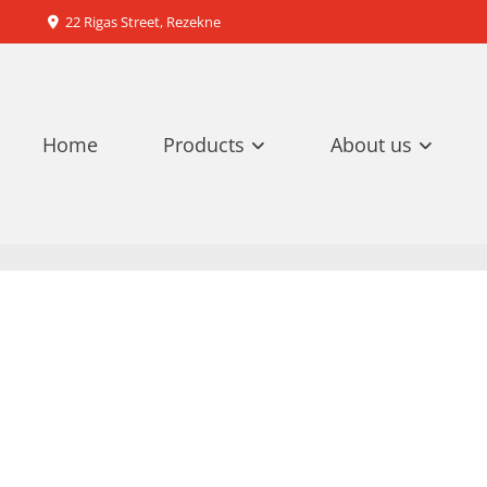
22 Rigas Street, Rezekne

Home
Products
About us