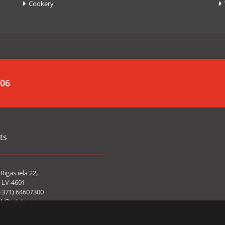
Cookery


006
ts
Rīgas iela 22,
 LV-4601
+371) 64607300
gk@rgk.lv