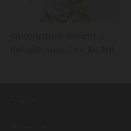
Jauns uztura virziens –
fleksitārisms. Zini, ko ēd!
.
Продукция
Весь ассортимент
