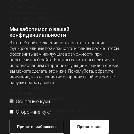
Сосиски

Cардельки

Варёные колбасы

Копчёные колбасы

Копчёно-вяленые колбасы

Мы заботимся о вашей
конфиденциальности
Сырокопчёные колбасы

Этот веб-сайт желает использовать сторонние
Нарезанная продукция

функциональные возможности и файлы cookie, чтобы
Копчёные изделия из курицы

обеспечить вам наилучшие возможности при
Шпик

посещении веб-сайта. Если вы хотите согласиться с
Копчёная свинина

использованием сторонних функций и файлов cookie,
Кулинария

вы можете сделать это ниже. Пожалуйста, обратите
внимание, что непринятие сторонних файлов cookie
нарушит работу сайта.
Гриль продукты

Консервы

Замороженные продукты

Основные куки
Охлажденное мясо

Продукты для детских садов и школ

Сторонние куки
Веганские продукты

Принять выбранные
Принять все