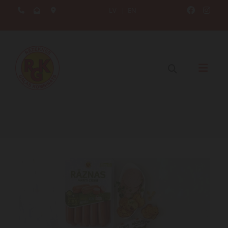
LV
|
EN




