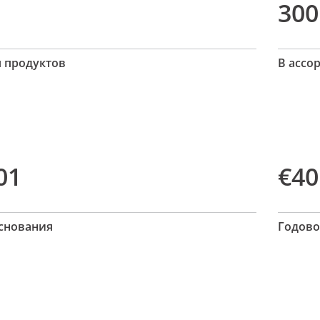
300
п продуктов
В ассо
01
€4
основания
Годово