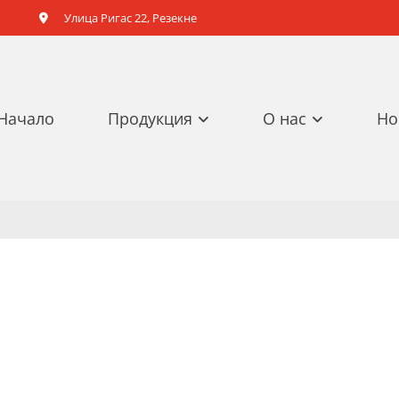
Улица Ригас 22, Резекне

Начало
Продукция
О нас
Но