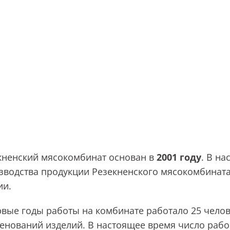
кненский мясокомбинат основан в
2001 году
. В н
зводства продукции Резекненского мясокомбинат
ии.
рвые годы работы на комбинате работало 25 челов
енований изделий. В настоящее время число рабо