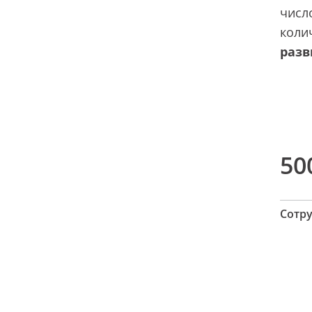
числ
коли
разв
50
Сотр