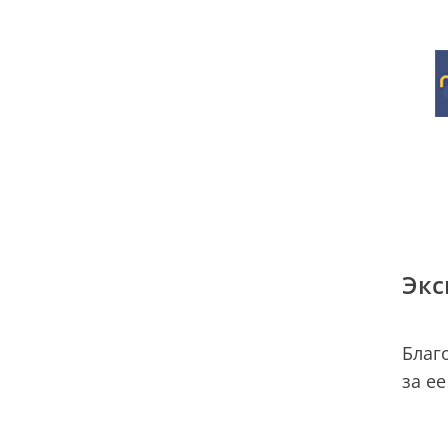
Экс
Благ
за е