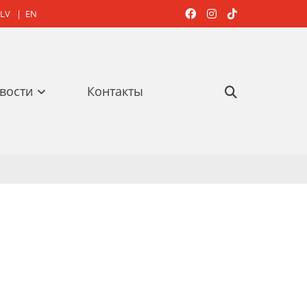
LV
|
EN



вости
Контакты