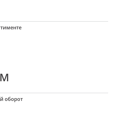
ртименте
0M
й оборот