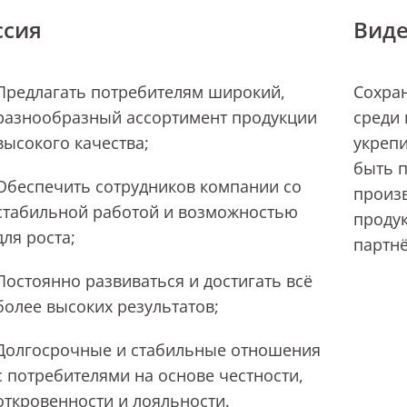
сия
Вид
Предлагать потребителям широкий,
Сохра
разнообразный ассортимент продукции
среди 
высокого качества;
укрепи
быть 
Обеспечить сотрудников компании со
произ
стабильной работой и возможностью
проду
для роста;
партн
Постоянно развиваться и достигать всё
более высоких результатов;
Долгосрочные и стабильные отношения
с потребителями на основе честности,
откровенности и лояльности.