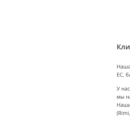
Кли
Наша
ЕС, 
У на
мы н
Наши
(Rimi