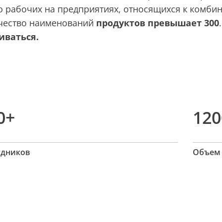
о рабочих на предприятиях, относящихся к комби
чество наименований
продуктов превышает 300
иваться.
0+
120
удников
Объем 