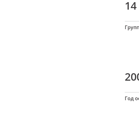
14
Груп
20
Год 