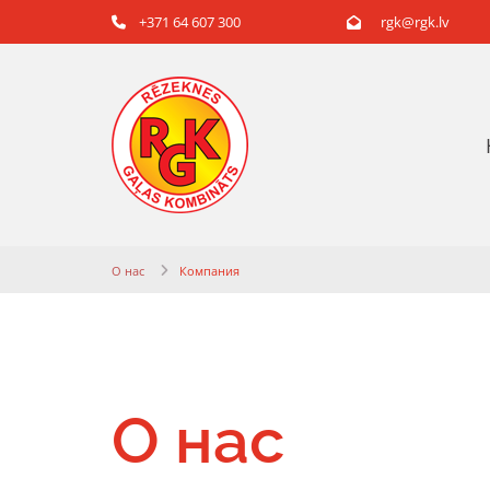
+371 64 607 300
rgk@rgk.lv


О нас
Компания
О нас