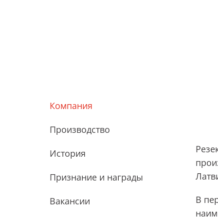
Резекненский мясокомбинат
Компания
Производство
Резе
История
прои
Латв
Признание и награды
В пе
Вакансии
наим