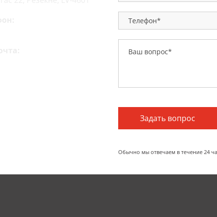
игас 22, Резекне, LV-4601
фон:
) 64607300
очта:
gk.lv
Обычно мы отвечаем в течение 24 ча