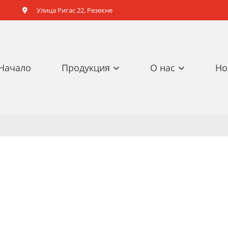
Улица Ригас 22, Резекне

Начало
Продукция
О нас
Но
винина