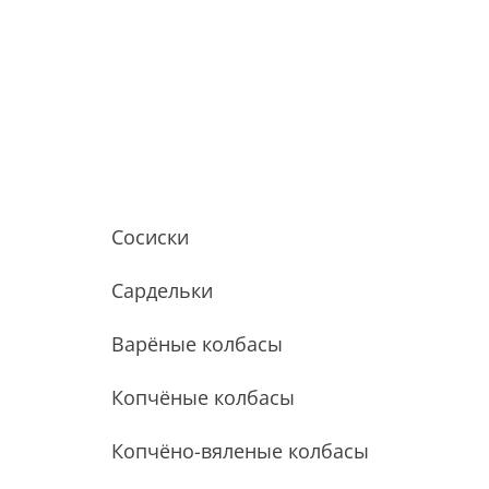
С любовью из Латгалии!
Сосиски
Cардельки
Варёные колбасы
Копчёные колбасы
Копчёно-вяленые колбасы