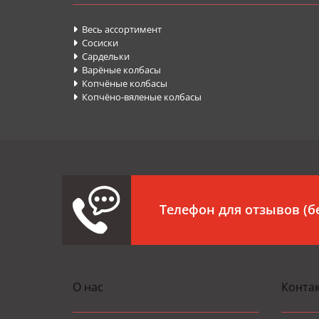
Весь ассортимент

Сосиски

Cардельки

Варёные колбасы

Копчёные колбасы

Копчёно-вяленые колбасы

Телефон для отзывов (
О нас
Конта