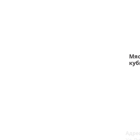
Мяс
куб
К

Адрес