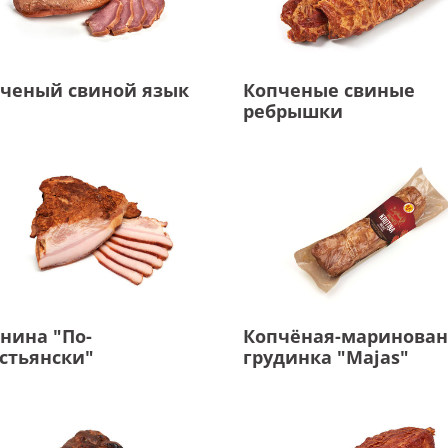
ченый свиной язык
Копченые свиные
ребрышки
нина "По-
Копчёная-маринован
стьянски"
грудинка "Majas"