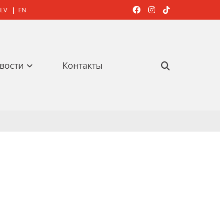
LV
|
EN



вости
Контакты