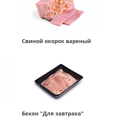
Свиной окорок вареный
Бекон "Для завтрака"
"