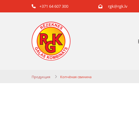
+371 64 607 300
rgk@rgk.lv


Продукция
Копчёная свинина
Копчёная с