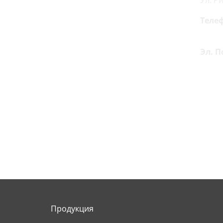
Ул. Р
Теле
(+371
Эл. П
rgk@r
Продукция