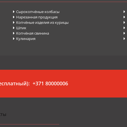
Сырокопчёные колбасы


Нарезанная продукция


Копчёные изделия из курицы


Шпик


Копчёная свинина
П


Кулинария


бесплатный):
+371 80000006
кты