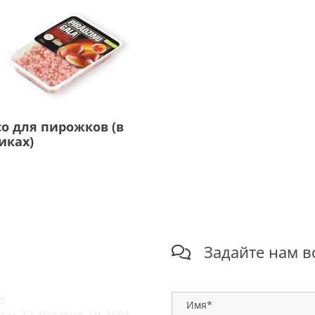
о для пирожков (в
иках)
онтакты
Задайте нам в

: