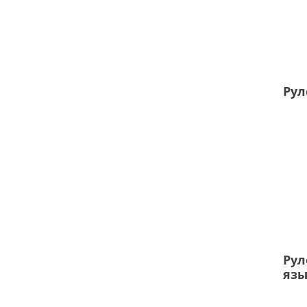
Рул
Pул
язы