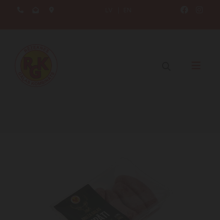
LV
|
EN




