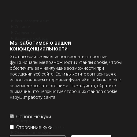
Весь ассортимент

Сосиски

Cардельки

Варёные колбасы

Мы заботимся о вашей
Копчёные колбасы

конфиденциальности
Копчёно-вяленые колбасы

Этот веб-сайт желает использовать сторонние
функциональные возможности и файлы cookie, чтобы
Сырокопчёные колбасы
обеспечить вам наилучшие возможности при

Нарезанная продукция
посещении веб-сайта. Если вы хотите согласиться с

Копчёные изделия из курицы
использованием сторонних функций и файлов cookie,

Шпик
вы можете сделать это ниже. Пожалуйста, обратите

Копчёная свинина
внимание, что непринятие сторонних файлов cookie

Кулинария
нарушит работу сайта.

Гриль продукты

Основные куки
Консервы

Замороженные продукты
Сторонние куки

Охлажденное мясо
