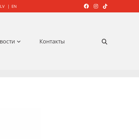
LV
|
EN



вости
Контакты