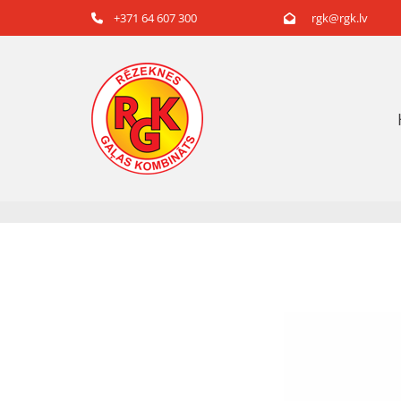
+371 64 607 300
rgk@rgk.lv

