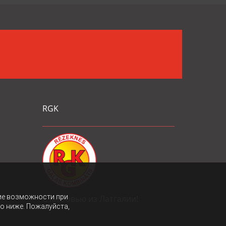
RGK
ие возможности при
С любовью из Латгалии!
то ниже. Пожалуйста,