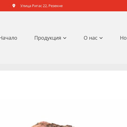
Улица Ригас 22, Резекне

Начало
Продукция
О нас
Но