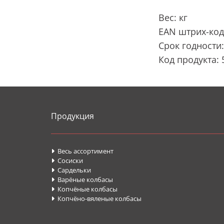
Вес: кг
EAN штрих-код
Срок годности:
Код продукта: 
Продукция
Весь ассортимент

Сосиски

Cардельки

Варёные колбасы

Копчёные колбасы

Копчёно-вяленые колбасы
