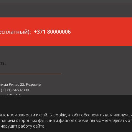
бесплатный):
+371 80000006
кты
лица Ригас 22, Резекне
(+371) 64607300
а:
rgk@rgk.lv
ные возможности и файлы cookie, чтобы обеспечить вам наилучш
ованием сторонних функций и файлов cookie, вы можете сделать э
 нарушит работу сайта.