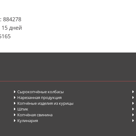
: 884278
 15 дней
5165
Сырокопчёные колбасы


Нарезанная продукция


Копчёные изделия из курицы


Шпик


Копчёная свинина
П


Кулинария

