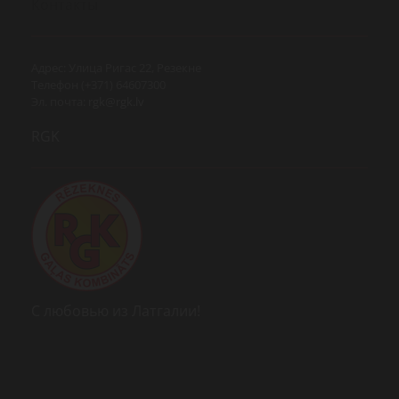
Контакты
Адрес: Улица Ригас 22, Резекне
Телефон (+371) 64607300
Эл. почта:
rgk@rgk.lv
RGK
С любовью из Латгалии!