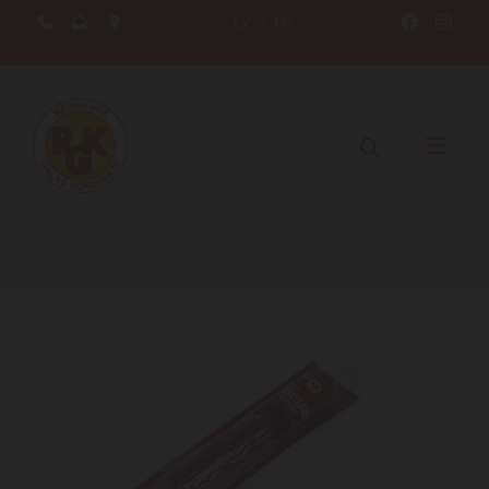
LV
|
EN




