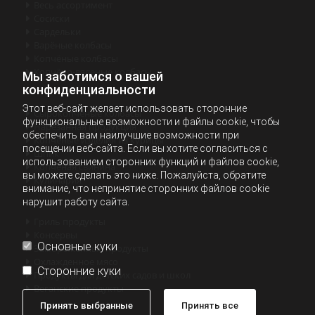
Весь ассортимент

Сосиски

Cардельки

Варёные колбасы

Копчёные колбасы

Копчёно-вяленые колбасы

Мы заботимся о вашей
конфиденциальности
Этот веб-сайт желает использовать сторонние
Сырокопчёные колбасы

функциональные возможности и файлы cookie, чтобы
Нарезанная продукция

обеспечить вам наилучшие возможности при
Копчёные изделия из курицы

посещении веб-сайта. Если вы хотите согласиться с
Шпик

использованием сторонних функций и файлов cookie,
Копчёная свинина

вы можете сделать это ниже. Пожалуйста, обратите
Кулинария

внимание, что непринятие сторонних файлов cookie
нарушит работу сайта.
Гриль продукты

Консервы

Основные куки
Замороженные продукты

Охлажденное мясо

Сторонние куки
Продукты для детских садов и школ

Веганские продукты

Принять выбранные
Принять все