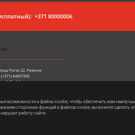
бесплатный):
+371 80000006
кты
лица Ригас 22, Резекне
(+371) 64607300
а:
rgk@rgk.lv
ные возможности и файлы cookie, чтобы обеспечить вам наилучш
ованием сторонних функций и файлов cookie, вы можете сделать э
 нарушит работу сайта.