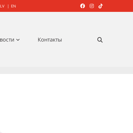
LV
|
EN



вости
Контакты