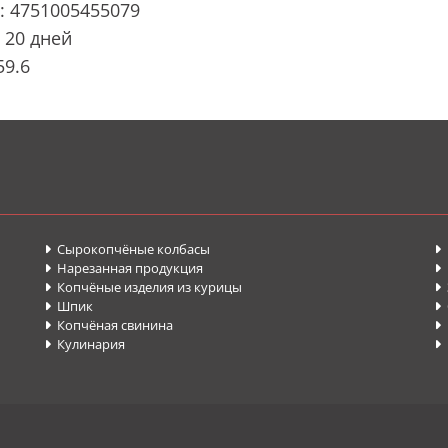
: 4751005455079
 20 дней
59.6
Сырокопчёные колбасы


Нарезанная продукция


Копчёные изделия из курицы


Шпик


Копчёная свинина
П


Кулинария

