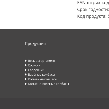
EAN штрих-код
Срок годности:
Код продукта: 
Продукция
Весь ассортимент

Сосиски

Cардельки

Варёные колбасы

Копчёные колбасы

Копчёно-вяленые колбасы
