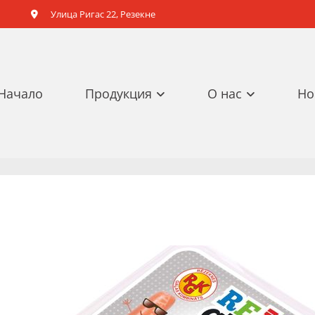
Улица Ригас 22, Резекне

Начало
Продукция
О нас
Но