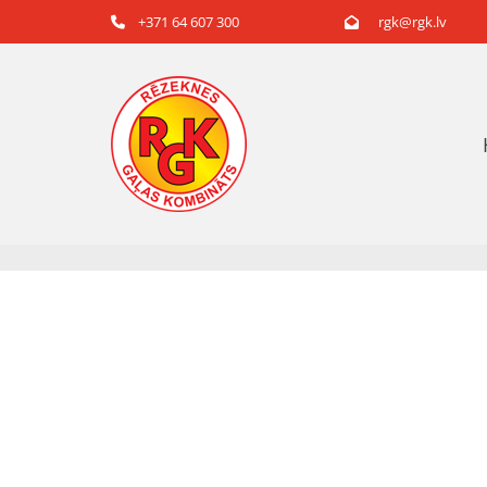
+371 64 607 300
rgk@rgk.lv

