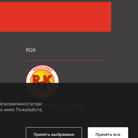
RGK
ие возможности при
С любовью из Латгалии!
то ниже. Пожалуйста,
Принять выбранные
Принять все