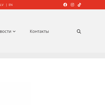
LV
|
EN



вости
Контакты