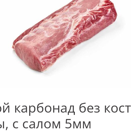
й карбонад без кост
, с салом 5мм