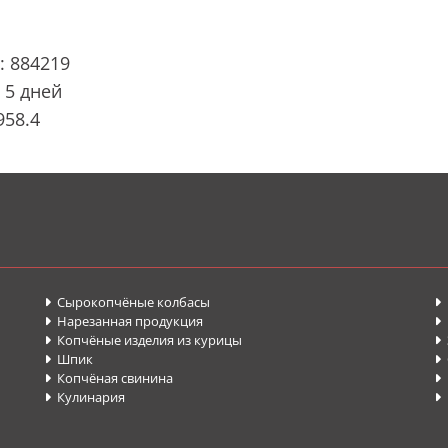
: 884219
 5 дней
958.4
Сырокопчёные колбасы


Нарезанная продукция


Копчёные изделия из курицы


Шпик


Копчёная свинина
П


Кулинария

