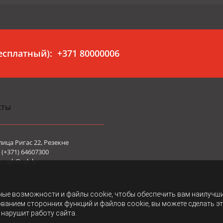
бесплатный):
+371 80000006
кты
лица Ригас 22, Резекне
(+371) 64607300
а:
rgk@rgk.lv
ные возможности и файлы cookie, чтобы обеспечить вам наилучш
ованием сторонних функций и файлов cookie, вы можете сделать э
 нарушит работу сайта.