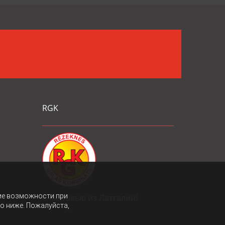
RGK
ие возможности при
С любовью из Латгалии!
то ниже. Пожалуйста,