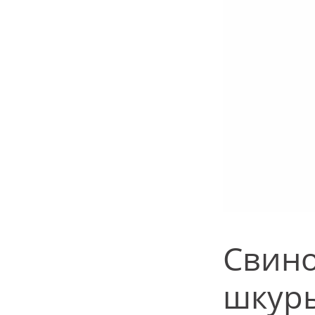
Свино
шкуры