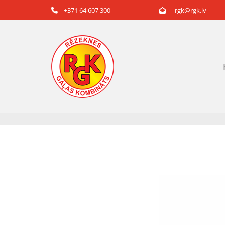
+371 64 607 300
rgk@rgk.lv

