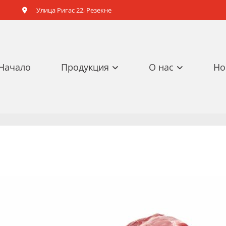
Улица Ригас 22, Резекне

Начало
Продукция
О нас
Но