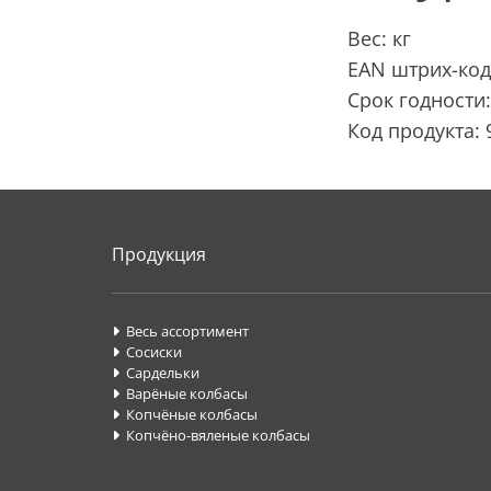
Вес: кг
EAN штрих-код
Срок годности:
Код продукта: 
Продукция
Весь ассортимент

Сосиски

Cардельки

Варёные колбасы

Копчёные колбасы

Копчёно-вяленые колбасы
