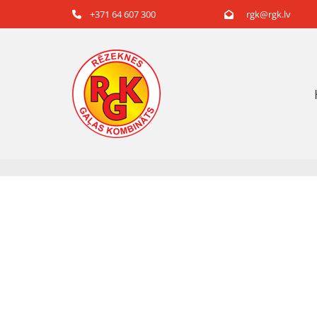
+371 64 607 300
rgk@rgk.lv

