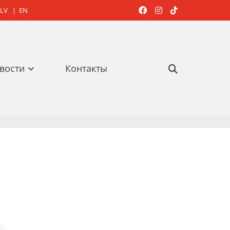
LV
|
EN



вости
Контакты