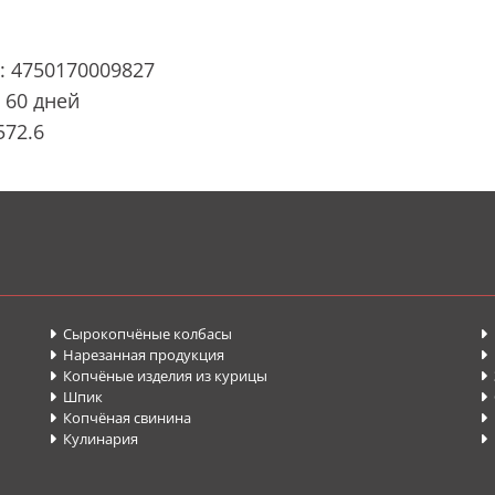
: 4750170009827
 60 дней
572.6
Сырокопчёные колбасы


Нарезанная продукция


Копчёные изделия из курицы


Шпик


Копчёная свинина
П


Кулинария

