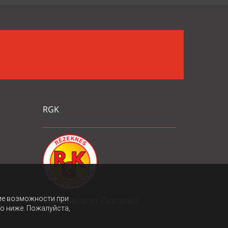
RGK
ие возможности при
С любовью из Латгалии!
то ниже. Пожалуйста,