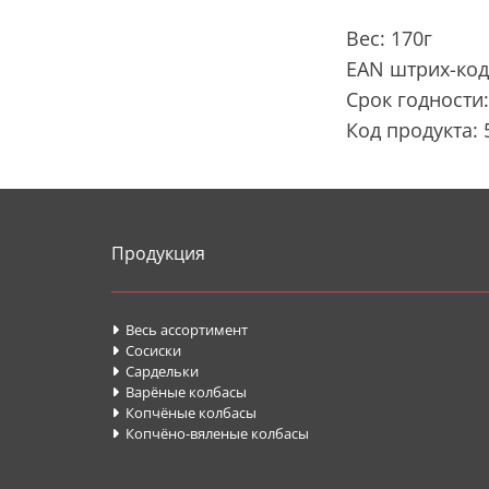
Вес: 170г
EAN штрих-код
Срок годности:
Код продукта: 
Продукция
Весь ассортимент

Сосиски

Cардельки

Варёные колбасы

Копчёные колбасы

Копчёно-вяленые колбасы
