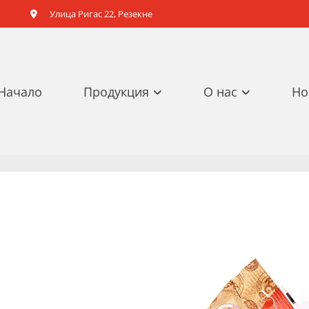
Улица Ригас 22, Резекне

Начало
Продукция
О нас
Но