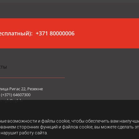
бесплатный):
+371 80000006
кты
лица Ригас 22, Резекне
(+371) 64607300
а:
rgk@rgk.lv
ные возможности и файлы cookie, чтобы обеспечить вам наилучш
ованием сторонних функций и файлов cookie, вы можете сделать э
 нарушит работу сайта.