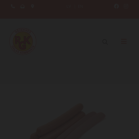
LV
|
EN




