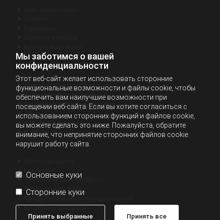
Весь ассортимент

Сосиски

Cардельки

Варёные колбасы

Копчёные колбасы

Мы заботимся о вашей
Копчёно-вяленые колбасы

конфиденциальности
Этот веб-сайт желает использовать сторонние
Сырокопчёные колбасы

функциональные возможности и файлы cookie, чтобы
Нарезанная продукция

обеспечить вам наилучшие возможности при
Копчёные изделия из курицы

посещении веб-сайта. Если вы хотите согласиться с
Шпик

использованием сторонних функций и файлов cookie,
Копчёная свинина

вы можете сделать это ниже. Пожалуйста, обратите
Кулинария

внимание, что непринятие сторонних файлов cookie
нарушит работу сайта.
Гриль продукты

Консервы

Основные куки
Замороженные продукты

Охлажденное мясо

Сторонние куки
Продукты для детских садов и школ

Веганские продукты

Принять выбранные
Принять все