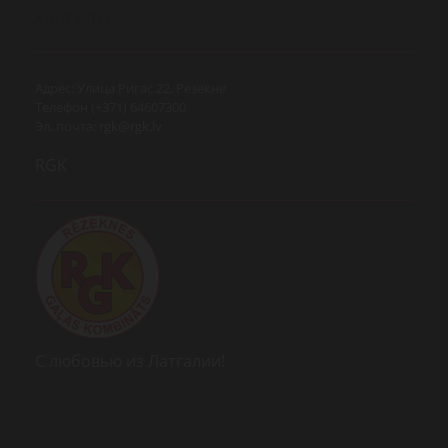
Контакты
Адрес: Улица Ригас 22, Резекне
Телефон (+371) 64607300
Эл. почта:
rgk@rgk.lv
RGK
С любовью из Латгалии!